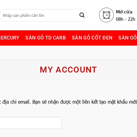
Mở cửa
08h - 22h
MERCURY
SÀN GỖ TD CARB
SÀN GỖ CỐT ĐEN
SÀN GỖ
MY ACCOUNT
địa chỉ email. Bạn sẽ nhận được một liên kết tạo mật khẩu mới