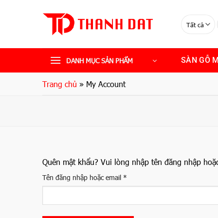
Bỏ
qua
nội
dung
SÀN GỖ 
DANH MỤC SẢN PHẨM
Trang chủ
»
My Account
Quên mật khẩu? Vui lòng nhập tên đăng nhập hoặc 
Bắt
Tên đăng nhập hoặc email
*
buộc