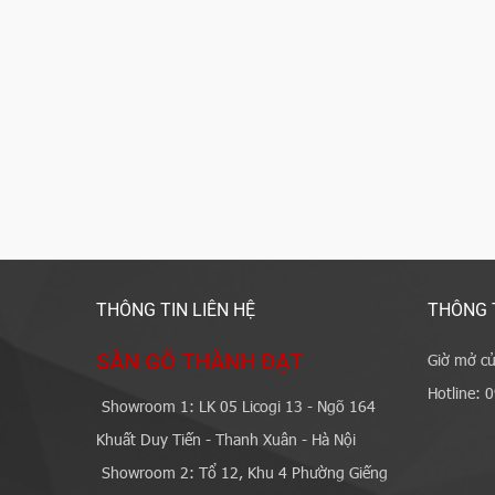
THÔNG TIN LIÊN HỆ
THÔNG 
SÀN GỖ THÀNH ĐẠT
Giờ mở cử
Hotline: 
Showroom 1: LK 05 Licogi 13 - Ngõ 164
Khuất Duy Tiến - Thanh Xuân - Hà Nội
Showroom 2: Tổ 12, Khu 4 Phường Giếng