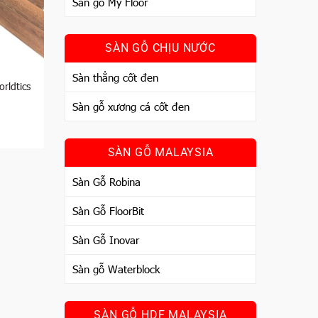
Sàn gỗ My Floor
SÀN GỖ CHỊU NƯỚC
Sàn thẳng cốt đen
rldtics
Sàn gỗ xương cá cốt đen
SÀN GỖ MALAYSIA
Sàn Gỗ Robina
Sàn Gỗ FloorBit
Sàn Gỗ Inovar
Sàn gỗ Waterblock
SÀN GỖ HDF MALAYSIA