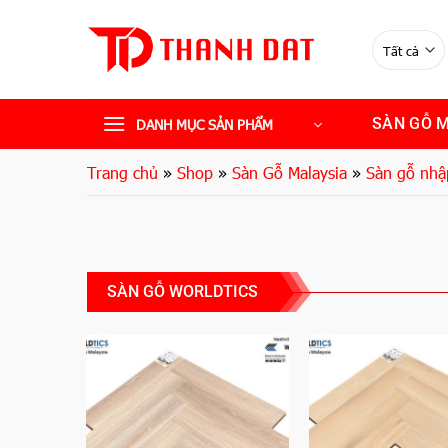
Bỏ
qua
nội
dung
SÀN GỖ 
DANH MỤC SẢN PHẨM
Trang chủ
»
Shop
»
Sàn Gỗ Malaysia
»
Sàn gỗ nhậ
SÀN GỖ WORLDTICS