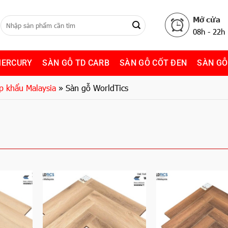
Mở cửa
08h - 22h
MERCURY
SÀN GỖ TD CARB
SÀN GỖ CỐT ĐEN
SÀN GỖ
p khẩu Malaysia
»
Sàn gỗ WorldTics