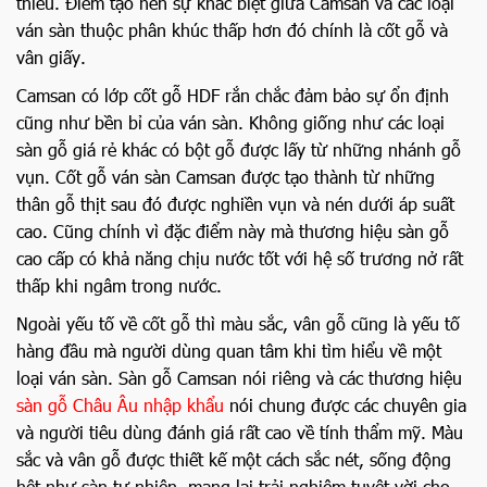
thiếu. Điểm tạo nên sự khác biệt giữa Camsan và các loại
ván sàn thuộc phân khúc thấp hơn đó chính là cốt gỗ và
vân giấy.
Camsan có lớp cốt gỗ HDF rắn chắc đảm bảo sự ổn định
cũng như bền bỉ của ván sàn. Không giống như các loại
sàn gỗ giá rẻ khác có bột gỗ được lấy từ những nhánh gỗ
vụn. Cốt gỗ ván sàn Camsan được tạo thành từ những
thân gỗ thịt sau đó được nghiền vụn và nén dưới áp suất
cao. Cũng chính vì đặc điểm này mà thương hiệu sàn gỗ
cao cấp có khả năng chịu nước tốt với hệ số trương nở rất
thấp khi ngâm trong nước.
Ngoài yếu tố về cốt gỗ thì màu sắc, vân gỗ cũng là yếu tố
hàng đầu mà người dùng quan tâm khi tìm hiểu về một
loại ván sàn. Sàn gỗ Camsan nói riêng và các thương hiệu
sàn gỗ Châu Âu nhập khẩu
nói chung được các chuyên gia
và người tiêu dùng đánh giá rất cao về tính thẩm mỹ. Màu
sắc và vân gỗ được thiết kế một cách sắc nét, sống động
hệt như sàn tự nhiên, mang lại trải nghiệm tuyệt vời cho