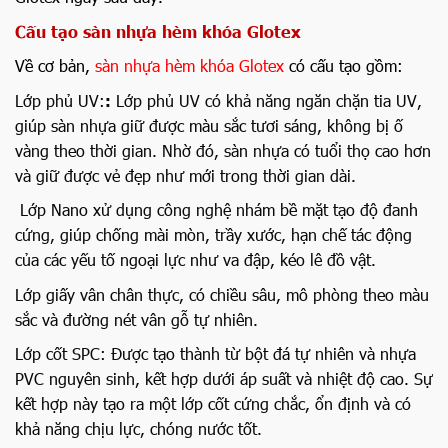
Cấu tạo sàn nhựa hèm khóa Glotex
Về cơ bản,
sàn nhựa hèm khóa Glotex
có cấu tạo gồm:
Lớp phủ UV:
:
Lớp phủ UV có khả năng ngăn chặn tia UV,
giúp sàn nhựa giữ được màu sắc tươi sáng, không bị ố
vàng theo thời gian. Nhờ đó, sàn nhựa có tuổi thọ cao hơn
và giữ được vẻ đẹp như mới trong thời gian dài.
Lớp Nano xử dụng công nghệ nhám bề mặt tạo độ đanh
cứng, giúp chống mài mòn, trầy xước, hạn chế tác động
của các yếu tố ngoại lực như va đập, kéo lê đồ vật.
Lớp giấy vân chân thực, có chiều sâu, mô phòng theo màu
sắc và đường nét vân gỗ tự nhiên.
Lớp cốt SPC: Được tạo thành từ bột đá tự nhiên và nhựa
PVC nguyên sinh, kết hợp dưới áp suất và nhiệt độ cao. Sự
kết hợp này tạo ra một lớp cốt cứng chắc, ổn định và có
khả năng chịu lực, chóng nước tốt.