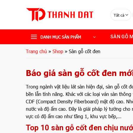
Bỏ
qua
nội
dung
SÀN GỖ 
DANH MỤC SẢN PHẨM
Trang chủ
»
Shop
»
Sàn gỗ cốt đen
Báo giá sàn gỗ cốt đen mớ
Trong ngành vật liệu lát sàn hiện đại, sàn gỗ cốt 
bền lẫn tính năng. Khác với các loại ván sàn thôn
CDF (Compact Density Fiberboard) mật độ cao. Nhờ k
nước và độ ẩm cao. Đây là giải pháp lý tưởng cho 
vực có độ ẩm cao như tầng 1, khu vực bếp,…
Top 10 sàn gỗ cốt đen chịu nướ