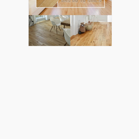
 Một
này, các
rội. Đây
ngành
hay đổi
 lõi gỗ
g hoạt
ực của
/m² mà
 cả