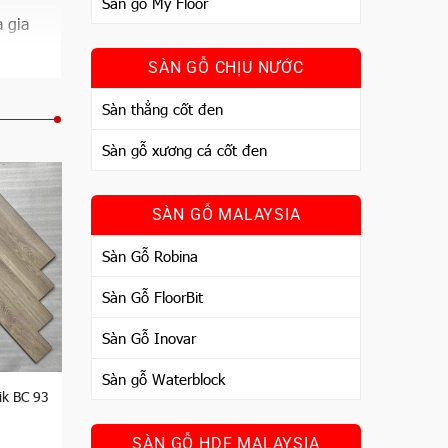
Sàn gỗ My Floor
 gia
SÀN GỖ CHỊU NƯỚC
Sàn thẳng cốt đen
Sàn gỗ xương cá cốt đen
SÀN GỖ MALAYSIA
Sàn Gỗ Robina
Sàn Gỗ FloorBit
Sàn Gỗ Inovar
Sàn gỗ Waterblock
ik BC 93
SÀN GỖ HDF MALAYSIA