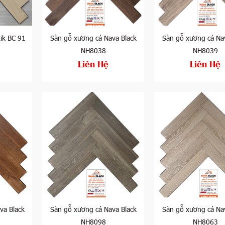
cốt gỗ đen nhập khẩu Indonesia mịn, đặc và có tỷ lệ trương 
 lõi giúp nâng cao tính chịu nước của ván sàn.
ời dùng, gần đây Kampong đã tung ra bộ sưu tập mới với sàn
ik BC 91
Sàn gỗ xương cá Nava Black
Sàn gỗ xương cá Na
 cùng kết cấu chắc chắn phù hợp lắp đặt trong nhiều không gi
NH8038
NH8039
Liên Hệ
Liên Hệ
àn gỗ Bogner với sàn gỗ nhập khẩu Đức bởi những thông tin ch
t đen Bogner là loại ván sàn sản xuất tại nước ta, theo chuẩn 
ng sàn gỗ cốt đen Bogner được đánh giá rất cao về chất lượng
 ván sàn Châu Âu thông thường.
ng ứng với 6 mã màu khác nhau. Mỗi mã màu đều mang một hơ
thất. Từ những phong cách tối giản đang thịnh hành trong 2 nă
cho đến hiện đại.
heo phong cách Châu Âu thì bạn có thể tham khảo các mã màu c
va Black
Sàn gỗ xương cá Nava Black
Sàn gỗ xương cá Na
tông màu nâu, trầm, ghi, xám theo phong cách hiện đại đầy c
NH8098
NH8063