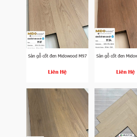
Black Star là một cái tên mới trên thị trường ván
tại Việt Nam với cốt gỗ đen CDF nhập khẩu từ Indo
người dùng. Tương tự như các dòng sàn gỗ xương c
ẩm, siêu chịu nước nên bạn hoàn toàn có thể an tâ
đề phồng, cong vênh sàn.
Sàn gỗ OneBlack
Sàn gỗ cốt đen Midowood M97
Sàn gỗ cốt đen Mid
Tương tự như sàn gỗ Mercury,
One Black
cũng là m
Liên Hệ
Liên Hệ
mã sản phẩm thuộc thương hiệu One Black cũng đượ
chịu nước và giá trị trị thẩm mỹ mà nó mang lại.
Hiện One Black đang sở hữu 2 bộ sưu tập chính gồ
One Black chủ yếu là những gam màu tối và trung t
Sàn gỗ Kampong
Kampong chắc hẳn là cái tên đã quá quen thuộc trê
sớm, cho đến nay Kampong đã gặt hái được nhiều 