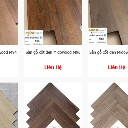
 sàn gỗ công nghiệp Việt Nam trong những ngày gần đây. Được s
nesia, sàn gỗ Black Star hứa hẹn sẽ mang tới trải nghiệm thú v
á cốt đen khác, Black Star có kết cấu rắn chắc cùng khả năng
m khi lắp đặt tại các khu vực có độ ẩm cao mà không cần lo lắ
owood M94
Sàn gỗ cốt đen Midowood M96
Sàn gỗ cốt đen Mido
ột trong những cái tên khá quen thuộc trên thị trường sàn gỗ V
Liên Hệ
Liên Hệ
c các chuyên gia và người dùng đánh giá rất cao về tính bền 
m: Bộ sưu tập ván sàn thẳng và sàn gỗ lát xương cá. Các gam
ính, phù hợp với các thiết kế có hơi hướng cổ điển.
n thị trường sàn gỗ công nghiệp Việt Nam. Xuất hiện từ thời đ
thành tựu với lượng tiêu thụ lên đến hàng nghìn m2 ván sàn m