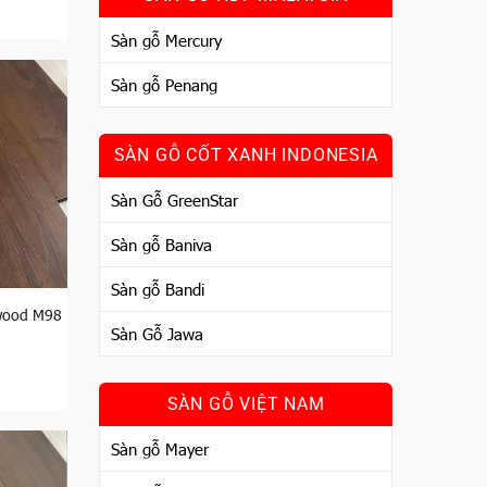
Sàn gỗ Mercury
Sàn gỗ Penang
thị
SÀN GỖ CỐT XANH INDONESIA
ượng
Sàn Gỗ GreenStar
ề mặt
Sàn gỗ Baniva
i 72 giờ
Sàn gỗ Bandi
 tác
wood M98
 môi
Sàn Gỗ Jawa
n gỗ
SÀN GỖ VIỆT NAM
ều phong
Sàn gỗ Mayer