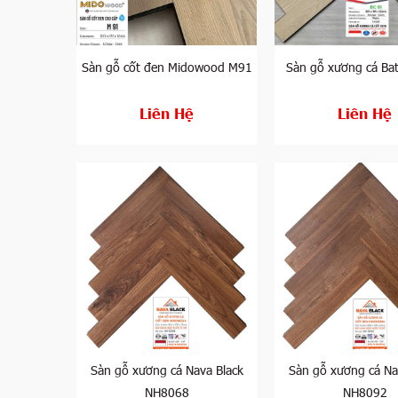
Sở dĩ được ưa chuộng đến như vậy bởi Kampong có 
thấp khi ngâm trong nước. Đây chính là yếu tố cốt
Nhằm đáp ứng nhu cầu ngày càng khắt khe của ngư
Sàn gỗ cốt đen Midowood M91
Sàn gỗ xương cá Bat
xương cá cốt đen bản nhỡ với độ dày lên đến 12mm
Sàn gỗ Bogner
Liên Hệ
Liên Hệ
Hiện nay có không ít người dùng đang nhầm lẫn s
ràng từ các nhà phân phối. Trên thực tế, sàn gỗ cố
Đức. Mặc dù không phải sàn nhập khẩu Châu Âu so
biệt có thể chống nước chống ẩm tốt hơn các mẫu
Bộ sưu tập sàn gỗ Bogner gồm có 6 sản phẩm tươ
riêng, dễ dàng kết hợp với nhiều phong cách nội 
đây, hay những thiết kế mang hơi hướng cổ điển 
Sàn gỗ Nava Black
Nếu bạn yêu thích các gam màu
sàn gỗ hiện đại t
Sàn gỗ xương cá Nava Black
Sàn gỗ xương cá Na
gỗ Nava Black. Bộ sưu tập với 10 mã màu gồm các 
NH8068
NH8092