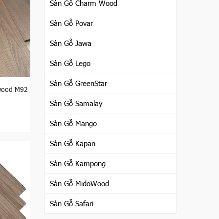
Sàn Gỗ Charm Wood
ản xuất
Sàn Gỗ Povar
ị cho
 chống
Sàn Gỗ Jawa
ng về vấn
Sàn Gỗ Lego
Sàn Gỗ GreenStar
wood M92
Sàn Gỗ Samalay
iệt. Các
bỉ, độ
Sàn Gỗ Mango
Sàn Gỗ Kapan
 màu của
Sàn Gỗ Kampong
Sàn Gỗ MidoWood
iểm khá
Sàn Gỗ Safari
ỗi năm.