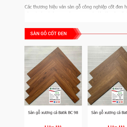
Các thương hiệu ván sàn gỗ công nghiệp cốt đen hi
công hoàn thiện tại Việt Nam. Dưới đây là một số 
STT
Thương hiệu
SÀN GỖ CỐT ĐEN
Mercury
1
Mercury Plus
2
One Black
3
Kampong
4
Black Star
5
Bogner
6
Nava Black
7
Domotex
8
Monas
Sàn gỗ xương cá Batik BC 98
Sàn gỗ xương cá Bat
9
Kosmos
Liên Hệ
Liên Hệ