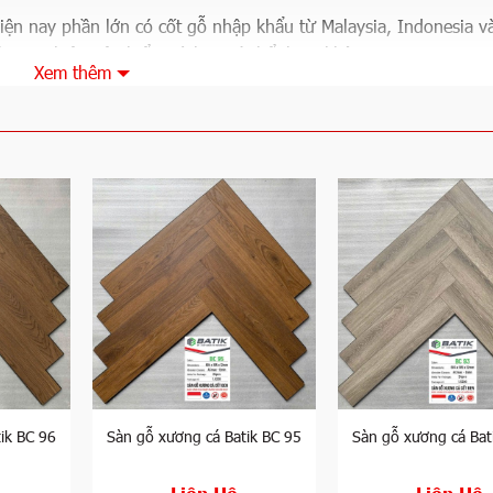
ện nay phần lớn có cốt gỗ nhập khẩu từ Malaysia, Indonesia và
thương hiệu tiêu biểu mà bạn có thể tham khảo:
Xem thêm
Xuất xứ
CDF Malaysia
CDF Malaysia
CDF Malaysia
CDF Indonesia
CDF Indonesia
Việt Nam
CDF Indonesia
Việt Nam
CDF Malaysia
ik BC 96
Sàn gỗ xương cá Batik BC 95
Sàn gỗ xương cá Bat
Việt Nam
Liên Hệ
Liên Hệ