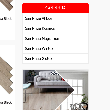
nở cực
SÀN NHỰA
 gỗ
Sàn Nhựa VFloor
va Black
an.
Sàn Nhựa Kosmos
Sàn Nhựa MagicFloor
ưa rõ
công nghệ
Sàn Nhựa Wintex
 và đặc
Sàn Nhựa Glotex
i thở
m gần
ủa sàn
va Black
uốn hút