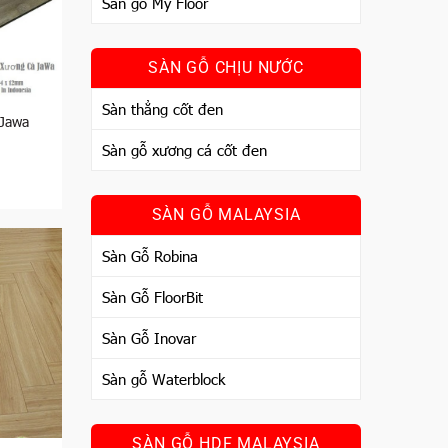
Sàn gỗ My Floor
SÀN GỖ CHỊU NƯỚC
Sàn thẳng cốt đen
 Jawa
Sàn gỗ xương cá cốt đen
SÀN GỖ MALAYSIA
Sàn Gỗ Robina
Sàn Gỗ FloorBit
Sàn Gỗ Inovar
Sàn gỗ Waterblock
SÀN GỖ HDF MALAYSIA