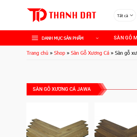
Bỏ
qua
nội
dung
SÀN GỖ 
DANH MỤC SẢN PHẨM
Trang chủ
»
Shop
»
Sàn Gỗ Xương Cá
»
Sàn gỗ xư
SÀN GỖ XƯƠNG CÁ JAWA