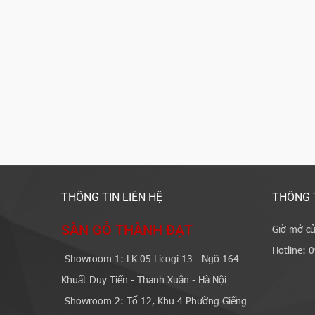
THÔNG TIN LIÊN HỆ
THÔNG 
SÀN GỖ THÀNH ĐẠT
Giờ mở cử
Hotline: 
Showroom 1: LK 05 Licogi 13 - Ngõ 164
Khuất Duy Tiến - Thanh Xuân - Hà Nội
Showroom 2: Tổ 12, Khu 4 Phường Giếng