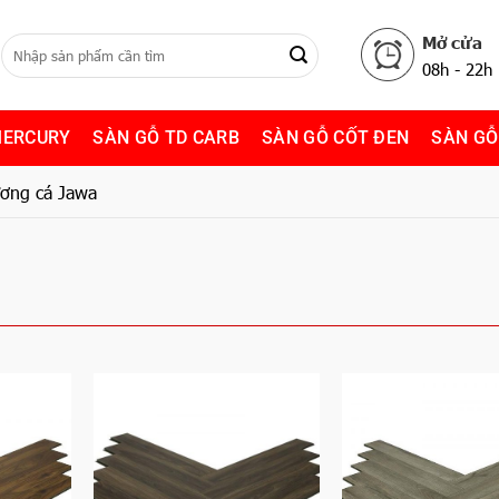
Mở cửa
08h - 22h
MERCURY
SÀN GỖ TD CARB
SÀN GỖ CỐT ĐEN
SÀN GỖ
ơng cá Jawa