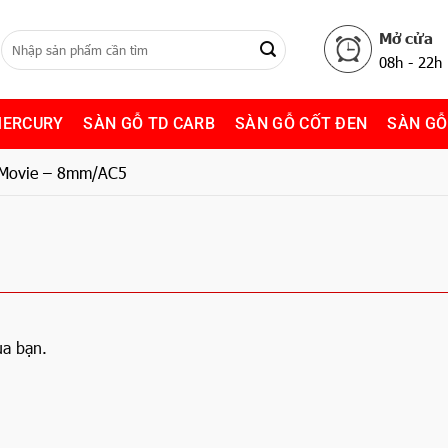
Mở cửa
08h - 22h
MERCURY
SÀN GỖ TD CARB
SÀN GỖ CỐT ĐEN
SÀN GỖ
 Movie – 8mm/AC5
ủa bạn.