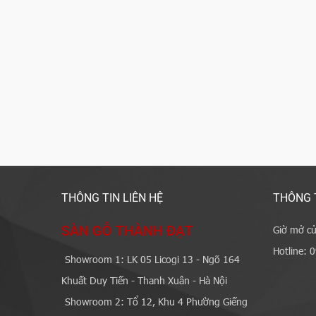
THÔNG TIN LIÊN HỆ
THÔNG 
SÀN GỖ THÀNH ĐẠT
Giờ mở cử
Hotline: 
Showroom 1: LK 05 Licogi 13 - Ngõ 164
Khuất Duy Tiến - Thanh Xuân - Hà Nội
Showroom 2: Tổ 12, Khu 4 Phường Giếng