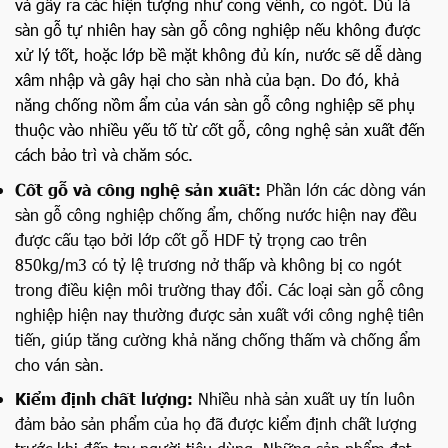
và gây ra các hiện tượng như cong vênh, co ngót. Dù là
sàn gỗ tự nhiên hay sàn gỗ công nghiệp nếu không được
xử lý tốt, hoặc lớp bề mặt không đủ kín, nước sẽ dễ dàng
xâm nhập và gây hại cho sàn nhà của bạn. Do đó, khả
năng chống nồm ẩm của ván sàn gỗ công nghiệp sẽ phụ
thuộc vào nhiều yếu tố từ cốt gỗ, công nghệ sản xuất đến
cách bảo trì và chăm sóc.
Cốt gỗ và công nghệ sản xuất:
Phần lớn các dòng ván
sàn gỗ công nghiệp chống ẩm, chống nước hiện nay đều
được cấu tạo bởi lớp cốt gỗ HDF tỷ trọng cao trên
850kg/m3 có tỷ lệ trương nở thấp và không bị co ngót
trong điều kiện môi trường thay đổi. Các loại sàn gỗ công
nghiệp hiện nay thường được sản xuất với công nghệ tiên
tiến, giúp tăng cường khả năng chống thấm và chống ẩm
cho ván sàn.
Kiểm định chất lượng:
Nhiều nhà sản xuất uy tín luôn
đảm bảo sản phẩm của họ đã được kiểm định chất lượng