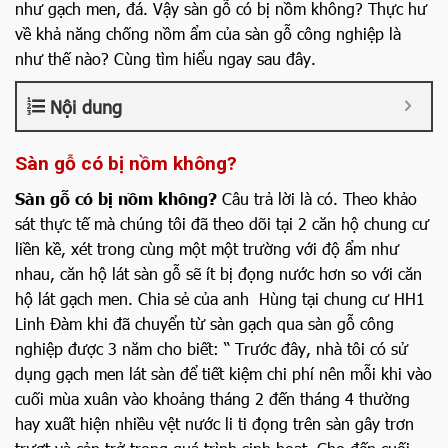
như gạch men, đá. Vậy sàn gỗ có bị nồm không? Thực hư
về khả năng chống nồm ẩm của sàn gỗ công nghiệp là
như thế nào? Cùng tìm hiểu ngay sau đây.
Nội dung
Sàn gỗ có bị nồm không?
Sàn gỗ có bị nồm không?
Câu trả lời là có. Theo khảo
sát thực tế mà chúng tôi đã theo dõi tại 2 căn hộ chung cư
liền kề, xét trong cùng một một trường với độ ẩm như
nhau, căn hộ lát sàn gỗ sẽ ít bị đọng nước hơn so với căn
hộ lát gạch men. Chia sẻ của anh Hùng tại chung cư HH1
Linh Đàm khi đã chuyển từ sàn gạch qua sàn gỗ công
nghiệp được 3 năm cho biết: “ Trước đây, nhà tôi có sử
dụng gạch men lát sàn để tiết kiệm chi phí nên mỗi khi vào
cuối mùa xuân vào khoảng tháng 2 đến tháng 4 thường
hay xuất hiện nhiều vệt nước li ti đọng trên sàn gây trơn