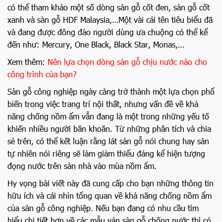
có thể tham khảo một số dòng sàn gỗ cốt đen, sàn gỗ cốt
xanh và sàn gỗ HDF Malaysia,…Một vài cái tên tiêu biểu đã
và đang được đông đảo người dùng ưa chuộng có thể kể
đến như: Mercury, One Black, Black Star, Monas,…
Xem thêm:
Nên lựa chọn dòng sàn gỗ chịu nước nào cho
công trình của bạn?
Sàn gỗ công nghiệp ngày càng trở thành một lựa chọn phổ
biến trong việc trang trí nội thất, nhưng vấn đề về khả
năng chống nồm ẩm vẫn đang là một trong những yếu tố
khiến nhiều người băn khoăn. Từ những phân tích và chia
sẻ trên, có thể kết luận rằng lát sàn gỗ nói chung hay sàn
tự nhiên nói riêng sẽ làm giảm thiểu đáng kể hiện tượng
đọng nước trên sàn nhà vào mùa nồm ẩm.
Hy vọng bài viết này đã cung cấp cho bạn những thông tin
hữu ích và cái nhìn tổng quan về khả năng chống nồm ẩm
của sàn gỗ công nghiệp. Nếu bạn đang có nhu cầu tìm
hiểu chi tiết hơn về các mẫu ván sàn gỗ chống nước thì có