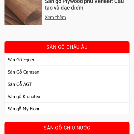
Sàn gỗ Plywood phủ Veneer: Cấu
tạo và đặc điểm
Xem thêm
SÀN GỖ CHÂU ÂU
Sàn Gỗ Egger
Sàn Gỗ Camsan
Sàn Gỗ AGT
Sàn gỗ Kronotex
Sàn gỗ My Floor
SÀN GỖ CHỊU NƯỚC