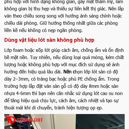
phù hợp với hình dạng không gian, gây mất thẩm mỹ, làm
không gian bị thu hẹp và thiếu sự liên kết thị giác. Nên lắp
ván theo chiều song song với hướng ánh sáng chính hoặc
chiều dài phòng. Giữ hướng thống nhất giữa các phòng
liền kề nếu không có nẹp ngăn phòng.
Dùng vật liệu lót sàn không phù hợp
Lớp foam hoặc xốp lót giúp cách âm, chống ẩm và ổn định
bề mặt nền. Tuy nhiên, nếu dùng loại quá mỏng, kém chất
lượng hoặc không phù hợp với mục đích sử dụng sẽ ảnh
hưởng đến hiệu quả lâu dài.
Nên c
họn lớp lót sàn có độ
dày 2–3mm, có tráng bạc hoặc phủ PE chống ẩm. Trong
trường hợp lắp đặt ván sàn gỗ có độ dày 8mm hoặc sàn
nhựa 4-6mm thì bạn nên cân nhắc sử dụng lót cao su non
để tăng hiệu quả chịu lực, cách âm, cách nhiệt và tạo sự
thoải mái khi di chuyển, tránh hiện tượng ọp ẹp.