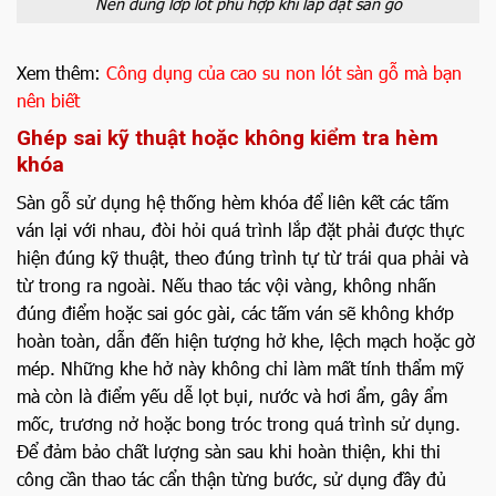
Nên dùng lớp lót phù hợp khi lắp đặt sàn gỗ
Xem thêm:
Công dụng của cao su non lót sàn gỗ mà bạn
nên biết
Ghép sai kỹ thuật hoặc không kiểm tra hèm
khóa
Sàn gỗ sử dụng hệ thống hèm khóa để liên kết các tấm
ván lại với nhau, đòi hỏi quá trình lắp đặt phải được thực
hiện đúng kỹ thuật, theo đúng trình tự từ trái qua phải và
từ trong ra ngoài. Nếu thao tác vội vàng, không nhấn
đúng điểm hoặc sai góc gài, các tấm ván sẽ không khớp
hoàn toàn, dẫn đến hiện tượng hở khe, lệch mạch hoặc gờ
mép. Những khe hở này không chỉ làm mất tính thẩm mỹ
mà còn là điểm yếu dễ lọt bụi, nước và hơi ẩm, gây ẩm
mốc, trương nở hoặc bong tróc trong quá trình sử dụng.
Để đảm bảo chất lượng sàn sau khi hoàn thiện, khi thi
công cần thao tác cẩn thận từng bước, sử dụng đầy đủ