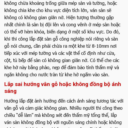
không chừa khoảng trống giữa mép sàn và tường, hoặc
không chia khe cho khu vực diện tích lớn, ván sàn sẽ
không có không gian giãn nở. Hiện tượng thường gặp
nhất chính là sàn bị đội lên và cong vênh ở mép sàn hoặc
có thể vỡ hèm khóa, biến dạng ở một số khu vực. Do đó,
khi thi công lắp đặt sàn gỗ công nghiệp nói riêng và sàn
gỗ nói chung, cần phải chừa ra một khe từ 8-10mm nơi
tiếp xúc với mép tường và các vật thể cố định như cửa,
cột, tủ bếp để sàn có không gian giãn nở. Có thể che các
khe hở này bằng phào, nẹp để đảm bảo tính thẩm mỹ và
ngăn không cho nước tràn từ khe hở ngấm vào sàn.
Lắp sai hướng vân gỗ hoặc không đồng bộ ánh
sáng
Hướng lắp đặt ảnh hưởng đến cách ánh sáng tương tác với
vân gỗ và cảm giác không gian. Nhiều người thi công theo
chiều “dễ làm” mà không xét đến thẩm mỹ tổng thể, lắp
ván sàn không đồng bộ với nguồn sáng chính hoặc không