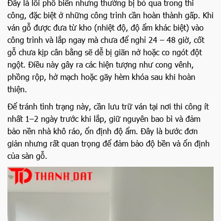
Đây là lỗi phổ biến nhưng thường bị bỏ qua trong thi
công, đặc biệt ở những công trình cần hoàn thành gấp. Khi
ván gỗ được đưa từ kho (nhiệt độ, độ ẩm khác biệt) vào
công trình và lắp ngay mà chưa để nghỉ 24 – 48 giờ, cốt
gỗ chưa kịp cân bằng sẽ dễ bị giãn nở hoặc co ngót đột
ngột. Điều này gây ra các hiện tượng như cong vênh,
phồng rộp, hở mạch hoặc gãy hèm khóa sau khi hoàn
thiện.
Để tránh tình trạng này, cần lưu trữ ván tại nơi thi công ít
nhất 1–2 ngày trước khi lắp, giữ nguyên bao bì và đảm
bảo nền nhà khô ráo, ổn định độ ẩm. Đây là bước đơn
giản nhưng rất quan trọng để đảm bảo độ bền và ổn định
của sàn gỗ.