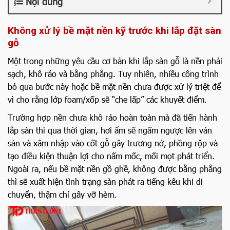
Nội dung
Không xử lý bề mặt nền kỹ trước khi lắp đặt sàn
gỗ
Một trong những yêu cầu cơ bản khi lắp sàn gỗ là nền phải
sạch, khô ráo và bằng phẳng. Tuy nhiên, nhiều công trình
bỏ qua bước này hoặc bề mặt nền chưa được xử lý triệt để
vì cho rằng lớp foam/xốp sẽ “che lấp” các khuyết điểm.
Trường hợp nền chưa khô ráo hoàn toàn mà đã tiến hành
lắp sàn thì qua thời gian, hơi ẩm sẽ ngấm ngược lên ván
sàn và xâm nhập vào cốt gỗ gây trương nở, phồng rộp và
tạo điều kiện thuận lợi cho nấm mốc, mối mọt phát triển.
Ngoài ra, nếu bề mặt nền gồ ghề, không được bằng phẳng
thì sẽ xuất hiện tình trạng sàn phát ra tiếng kêu khi di
chuyển, thậm chí gây vỡ hèm.