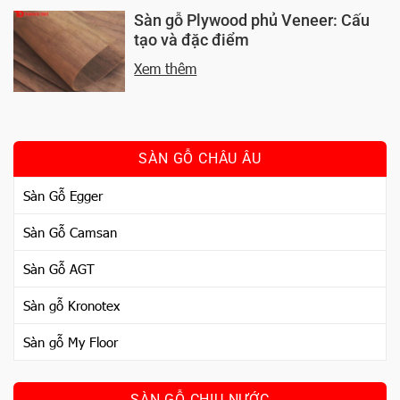
Sàn gỗ Plywood phủ Veneer: Cấu
tạo và đặc điểm
Xem thêm
SÀN GỖ CHÂU ÂU
Sàn Gỗ Egger
Sàn Gỗ Camsan
Sàn Gỗ AGT
Sàn gỗ Kronotex
Sàn gỗ My Floor
SÀN GỖ CHỊU NƯỚC