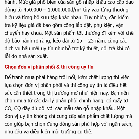
hành. Mức giá phổ biến của sàn gỗ nhập khẩu cao cấp dao
động từ 450.000 – 1.000.000đ/m² tùy vào từng thương
hiệu và từng bộ sưu tập khác nhau. Tuy nhiên, cần kiểm
tra kỹ liệu giá đã bao gồm công lắp đặt, phụ kiện, vận
chuyển hay chưa. Một sản phẩm tốt thường đi kèm với chế
độ bảo hành rõ ràng, kéo dài từ 15 – 25 năm, cùng các
dịch vụ hậu mãi uy tín như hỗ trợ kỹ thuật, đổi trả khi có
lỗi do nhà sản xuất.
Chọn đơn vị phân phối & thi công uy tín
Để tránh mua phải hàng trôi nổi, kém chất lượng thì việc
lựa chọn đơn vị phân phối và thi công uy tín là điều hết
sức cần thiết trong thị trường mở như hiện nay. Bạn nên
chọn mua từ các đại lý phân phối chính hãng, có giấy tờ
CO, CQ đầy đủ đối với các mẫu sàn gỗ nhập khẩu. Một
đơn vị uy tín không chỉ cung cấp sản phẩm chất lượng mà
còn giúp bạn chọn đúng dòng sàn phù hợp với ngân sách,
nhu cầu và điều kiện môi trường cụ thể.