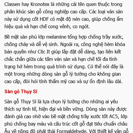
Classen hay Kronotex là những cái tên quen thuộc trong
phân khúc sàn gỗ công nghiệp cao cấp. Các loại ván sàn
này sử dụng cốt HDF có mật độ nén cao, giúp chống ẩm
hiệu quả và hạn chế cong vênh, co ngót.
Bề mặt sàn phủ lớp melamine tổng hợp chống trầy xước,
chống cháy và dễ vệ sinh. Ngoài ra, công nghệ hèm khóa
bản quyền như Clic It giúp lắp đặt dễ dàng, tạo liên kết
chắc chắn giữa các tấm ván sàn và hạn chế tối đa tình
trạng hở hèm trong quá trình sử dụng. Có thể nói đây là
một trong những dòng sàn gỗ lý tưởng cho không gian
cao cấp, đòi hỏi tính thẩm mỹ cao và sự ổn định lâu dài.
Sàn gỗ Thụy Sĩ
Sàn gỗ Thụy Sĩ là lựa chọn lý tưởng cho những ai yêu
thích sự tinh tế, hiện đại và bền vững. Dòng sàn này được
đánh giá cao nhờ vào bề mặt chống trầy xước tốt AC5, lớp
phủ chống bay màu và cấu trúc cốt gỗ đạt tiêu chuẩn châu
Âu về nồng độ phát thải Formaldehyde. Với thiết kế vân gỗ