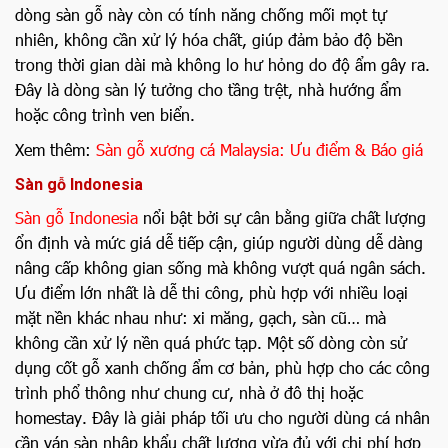
dòng sàn gỗ này còn có tính năng chống mối mọt tự
nhiên, không cần xử lý hóa chất, giúp đảm bảo độ bền
trong thời gian dài mà không lo hư hỏng do độ ẩm gây ra.
Đây là dòng sàn lý tưởng cho tầng trệt, nhà hướng ẩm
hoặc công trình ven biển.
Xem thêm:
Sàn gỗ xương cá Malaysia: Ưu điểm & Báo giá
Sàn gỗ Indonesia
Sàn gỗ Indonesia
nổi bật bởi sự cân bằng giữa chất lượng
ổn định và mức giá dễ tiếp cận, giúp người dùng dễ dàng
nâng cấp không gian sống mà không vượt quá ngân sách.
Ưu điểm lớn nhất là dễ thi công, phù hợp với nhiều loại
mặt nền khác nhau như: xi măng, gạch, sàn cũ… mà
không cần xử lý nền quá phức tạp. Một số dòng còn sử
dụng cốt gỗ xanh chống ẩm cơ bản, phù hợp cho các công
trình phổ thông như chung cư, nhà ở đô thị hoặc
homestay. Đây là giải pháp tối ưu cho người dùng cá nhân
cần ván sàn nhập khẩu chất lượng vừa đủ với chi phí hợp