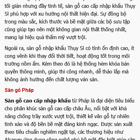
tối giản nhưng đầy tinh tế, sàn gỗ cao cấp nhập khẩu Thụy
Sĩ phù hợp với xu hướng nội thất hiện đại. Sự đồng bộ
trong màu sắc, kích thước và bề mặt giữa các bộ sưu tập
cũng giúp tạo nên một không gian nội thất thống nhất,
mang lại hiệu quả thẩm mỹ vượt trội.
Ngoài ra, sàn gỗ nhập khẩu Thụy Sĩ có tính ổn định cao, ít
cong vênh khi thay đổi thời tiết, hoạt động tốt trong môi
trường nồm ẩm. Kèm theo đó là hệ thống hèm khóa bản
quyền thông minh, giúp thi công nhanh, dễ tháo lắp mà
không ảnh hưởng đến chất lượng ván sàn.
Sàn gỗ Pháp
Sàn gỗ cao cấp nhập khẩu
từ Pháp là đại diện tiêu biểu
cho phân khúc sàn gỗ cao cấp châu Âu, nổi bật với khả
năng chống trầy xước vượt trội, thiết kế vân gỗ tự nhiên
tinh xảo và độ bền bề mặt đáng kinh ngạc. Được sản xuất
theo tiêu chuẩn nghiêm ngặt tại, các thương hiệu như
Alsapan ứng dụng công nghệ phủ bề mặt đặc biệt giúp sàn