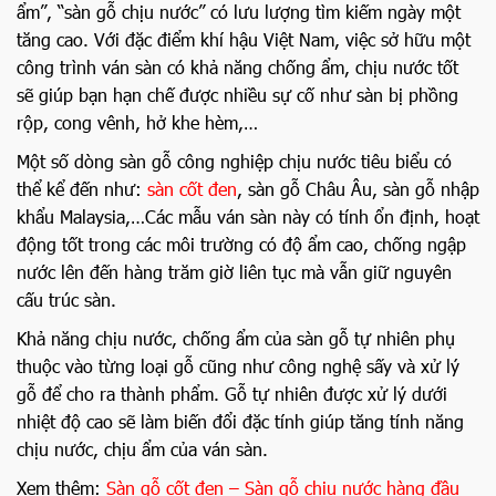
ẩm”, “sàn gỗ chịu nước” có lưu lượng tìm kiếm ngày một
tăng cao. Với đặc điểm khí hậu Việt Nam, việc sở hữu một
công trình ván sàn có khả năng chống ẩm, chịu nước tốt
sẽ giúp bạn hạn chế được nhiều sự cố như sàn bị phồng
rộp, cong vênh, hở khe hèm,…
Một số dòng sàn gỗ công nghiệp chịu nước tiêu biểu có
thể kể đến như:
sàn cốt đen
, sàn gỗ Châu Âu, sàn gỗ nhập
khẩu Malaysia,…Các mẫu ván sàn này có tính ổn định, hoạt
động tốt trong các môi trường có độ ẩm cao, chống ngập
nước lên đến hàng trăm giờ liên tục mà vẫn giữ nguyên
cấu trúc sàn.
Khả năng chịu nước, chống ẩm của sàn gỗ tự nhiên phụ
thuộc vào từng loại gỗ cũng như công nghệ sấy và xử lý
gỗ để cho ra thành phẩm. Gỗ tự nhiên được xử lý dưới
nhiệt độ cao sẽ làm biến đổi đặc tính giúp tăng tính năng
chịu nước, chịu ẩm của ván sàn.
Xem thêm:
Sàn gỗ cốt đen – Sàn gỗ chịu nước hàng đầu