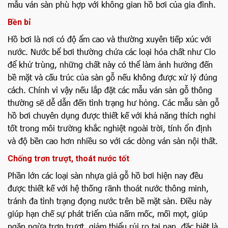
mẫu ván sàn phù hợp với không gian hồ bơi của gia đình.
Bền bỉ
Hồ bơi là nơi có độ ẩm cao và thường xuyên tiếp xúc với
nước. Nước bể bơi thường chứa các loại hóa chất như Clo
để khử trùng, những chất này có thể làm ảnh hưởng đến
bề mặt và cấu trúc của sàn gỗ nếu không được xử lý đúng
cách. Chính vì vậy nếu lắp đặt các mẫu ván sàn gỗ thông
thường sẽ dễ dẫn đến tình trạng hư hỏng. Các mẫu sàn gỗ
hồ bơi chuyên dụng được thiết kế với khả năng thích nghi
tốt trong môi trường khắc nghiệt ngoài trời, tính ổn định
và độ bền cao hơn nhiều so với các dòng ván sàn nội thất.
Chống trơn trượt, thoát nước tốt
Phần lớn các loại sàn nhựa giả gỗ hồ bơi hiện nay đều
được thiết kế với hệ thống rãnh thoát nước thông minh,
tránh đa tình trạng đọng nước trên bề mặt sàn. Điều này
giúp hạn chế sự phát triển của nấm mốc, mối mọt, giúp
ngăn ngừa trơn trượt, giảm thiểu rủi ro tai nạn, đặc biệt là