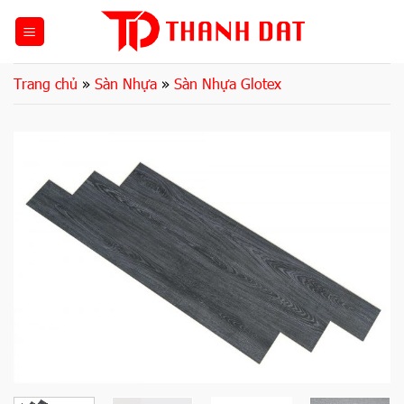
Bỏ
qua
nội
dung
Trang chủ
»
Sàn Nhựa
»
Sàn Nhựa Glotex