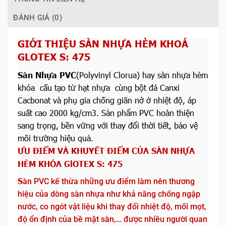
ĐÁNH GIÁ (0)
GIỚI THIỆU SÀN NHỰA HÈM KHOÁ
GLOTEX S: 475
Sàn Nhựa PVC
(Polyvinyl Clorua) hay sàn nhựa hèm
khóa cấu tạo từ hạt nhựa cùng bột đá Canxi
Cacbonat và phụ gia chống giãn nở ở nhiệt độ, áp
suất cao 2000 kg/cm3. Sản phẩm PVC hoàn thiện
sang trọng, bền vững với thay đổi thời tiết, bảo vệ
môi trường hiệu quả.
ƯU ĐIỂM VÀ KHUYẾT ĐIỂM CỦA SÀN NHỰA
HÈM KHÓA
GlOTEX S: 475
S
àn PVC kế thừa những ưu điểm làm nên thương
hiệu của dòng sàn nhựa như khả năng chống ngập
nước, co ngót vật liệu khi thay đổi nhiệt độ, mối mọt,
độ ổn định của bề mặt sàn,… được nhiều người quan