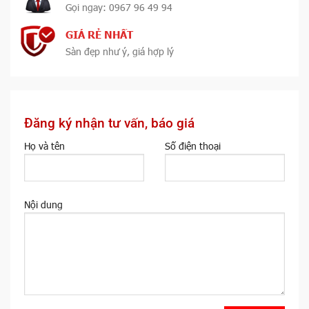
Gọi ngay: 0967 96 49 94
GIÁ RẺ NHẤT
Sàn đẹp như ý, giá hợp lý
Đăng ký nhận tư vấn, báo giá
Họ và tên
Số điện thoại
Nội dung