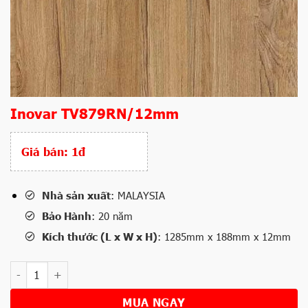
Inovar TV879RN/12mm
Giá bán:
1đ
Nhà sản xuất
: MALAYSIA
Bảo Hành
: 20 năm
Kích thước (L x W x H)
: 1285mm x 188mm x 12mm
Số lượng
MUA NGAY