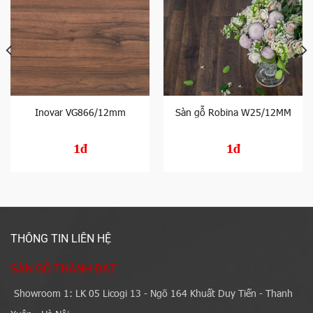
Inovar VG866/12mm
Sàn gỗ Robina W25/12MM
1đ
1đ
THÔNG TIN LIÊN HỆ
SÀN GỖ THÀNH ĐẠT
Showroom 1: LK 05 Licogi 13 - Ngõ 164 Khuất Duy Tiến - Thanh