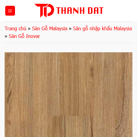
Bỏ
qua
nội
dung
Trang chủ
»
Sàn Gỗ Malaysia
»
Sàn gỗ nhập khẩu Malaysia
»
Sàn Gỗ Inovar