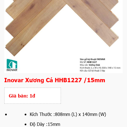
Inovar Xương Cá HHB1227 /15mm
Giá bán:
1đ
Kích Thước :
808mm (L) x 140mm (W)
Độ Dày :
15mm