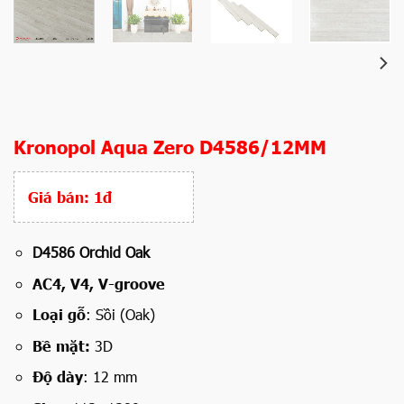
Kronopol Aqua Zero D4586/12MM
Giá bán:
1đ
D4586 Orchid Oak
AC4, V4, V-groove
Loại gỗ
: Sồi (Oak)
Bề mặt:
3D
Độ dày
: 12 mm