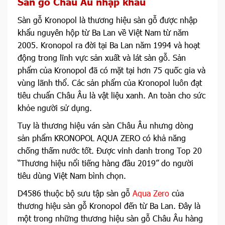
Sàn gỗ Châu Âu nhập khẩu
Sàn gỗ Kronopol là thương hiệu sàn gỗ được nhập
khẩu nguyên hộp từ Ba Lan về Việt Nam từ năm
2005. Kronopol ra đời tại Ba Lan năm 1994 và hoạt
động trong lĩnh vực sản xuất và lát sàn gỗ. Sản
phẩm của Kronopol đã có mặt tại hơn 75 quốc gia và
vùng lãnh thổ. Các sản phẩm của Kronopol luôn đạt
tiêu chuẩn Châu Âu là vật liệu xanh. An toàn cho sức
khỏe người sử dụng.
Tuy là thương hiệu ván sàn Châu Âu nhưng dòng
sản phẩm KRONOPOL AQUA ZERO có khả năng
chống thấm nước tốt. Được vinh danh trong Top 20
“Thương hiệu nổi tiếng hàng đầu 2019” do người
tiêu dùng Việt Nam bình chọn.
D4586 thuộc bộ sưu tập sàn gỗ
Aqua Zero
của
thương hiệu sàn gỗ Kronopol đến từ Ba Lan. Đây là
một trong những thương hiệu sàn gỗ Châu Âu hàng