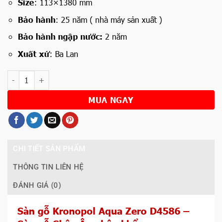
Size
: 113×1380 mm
Bảo hành
: 25 năm ( nhà máy sản xuất )
Bảo hành ngập nước:
2 năm
Xuất xứ
: Ba Lan
Số lượng
MUA NGAY
CHI TIẾT SẢN PHẨM
THÔNG TIN LIÊN HỆ
ĐÁNH GIÁ (0)
Sàn gỗ Kronopol Aqua Zero D4586 –