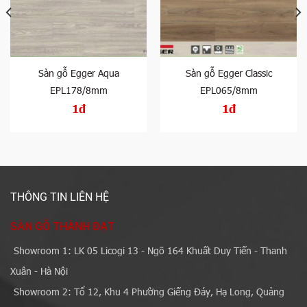
Sàn gỗ Egger Aqua
Sàn gỗ Egger Classic
EPL178/8mm
EPL065/8mm
1đ
1đ
THÔNG TIN LIÊN HỆ
SÀN GỖ THÀNH ĐẠT
Showroom 1: LK 05 Licogi 13 - Ngõ 164 Khuất Duy Tiến - Thanh
Xuân - Hà Nội
Showroom 2: Tổ 12, Khu 4 Phường Giếng Đáy, Hạ Long, Quảng