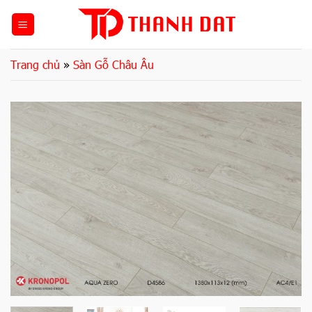
Bỏ
qua
nội
dung
Trang chủ
»
Sàn Gỗ Châu Âu