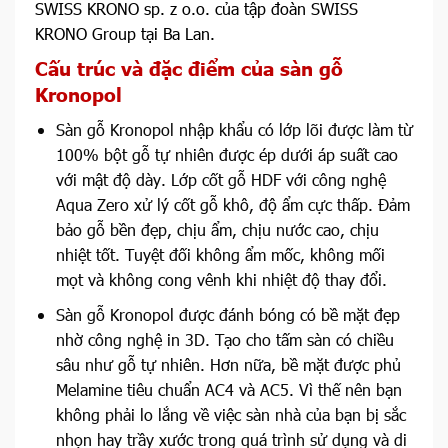
SWISS KRONO sp. z o.o. của tập đoàn SWISS
KRONO Group tại Ba Lan.
Cấu trúc và đặc điểm của sàn gỗ
Kronopol
Sàn gỗ Kronopol nhập khẩu có lớp lõi được làm từ
100% bột gỗ tự nhiên được ép dưới áp suất cao
với mật độ dày. Lớp cốt gỗ HDF với công nghệ
Aqua Zero xử lý cốt gỗ khô, độ ẩm cực thấp. Đảm
bảo gỗ bền đẹp, chịu ẩm, chịu nước cao, chịu
nhiệt tốt. Tuyệt đối không ẩm mốc, không mối
mọt và không cong vênh khi nhiệt độ thay đổi.
Sàn gỗ Kronopol được đánh bóng có bề mặt đẹp
nhờ công nghệ in 3D. Tạo cho tấm sàn có chiều
sâu như gỗ tự nhiên. Hơn nữa, bề mặt được phủ
Melamine tiêu chuẩn AC4 và AC5. Vì thế nên bạn
không phải lo lắng về việc sàn nhà của bạn bị sắc
nhọn hay trầy xước trong quá trình sử dụng và di