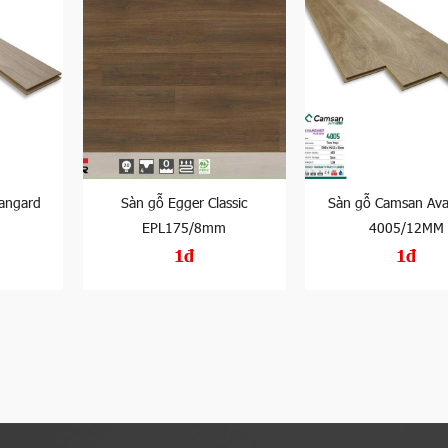
angard
Sàn gỗ Egger Classic
Sàn gỗ Camsan Av
EPL175/8mm
4005/12MM
1đ
1đ