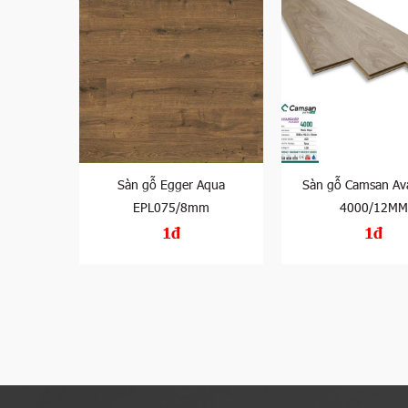
Aqua
Sàn gỗ Egger Aqua
Sàn gỗ Camsan Av
m
EPL075/8mm
4000/12MM
1đ
1đ