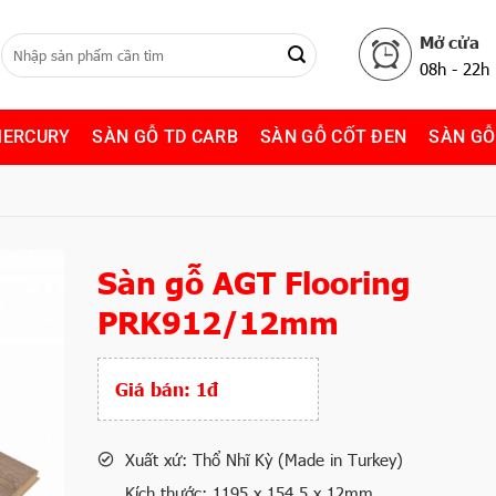
Mở cửa
08h - 22h
MERCURY
SÀN GỖ TD CARB
SÀN GỖ CỐT ĐEN
SÀN GỖ
Sàn gỗ AGT Flooring
PRK912/12mm
Giá bán:
1đ
Xuất xứ: Thổ Nhĩ Kỳ (Made in Turkey)
Kích thước: 1195 x 154,5 x 12mm