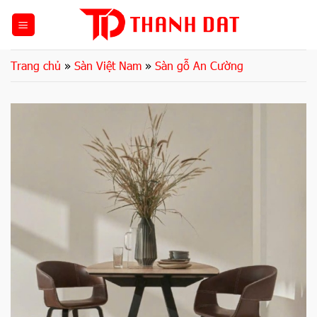
Bỏ
qua
nội
dung
Trang chủ
»
Sàn Việt Nam
»
Sàn gỗ An Cường