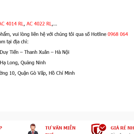
AC 4014 RL
,
AC 4022 RL
,…
phẩm, vui lòng liên hệ với chúng tôi qua số Hotline
0968 064
m tại địa chỉ:
Duy Tiến – Thanh Xuân – Hà Nội
 Hạ Long, Quảng Ninh
ng 10, Quận Gò Vấp, Hồ Chí Minh
P
TƯ VẤN MIỄN
GIÁ RẺ N