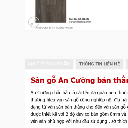
CHI TIẾT SẢN PHẨM
THÔNG TIN LIÊN HỆ
Sàn gỗ An Cường bản thẳ
An Cường chắc hẳn là cái tên đã quá quen thuộ
thương hiệu ván sàn gỗ công nghiệp nội địa hà
dạng từ ván sàn bản thẳng cho đến ván sàn gỗ 
được thiết kế với 2 độ dày cơ bản gồm 8mm và
ván sàn phù hợp với nhu cầu sử dụng , sở thích 