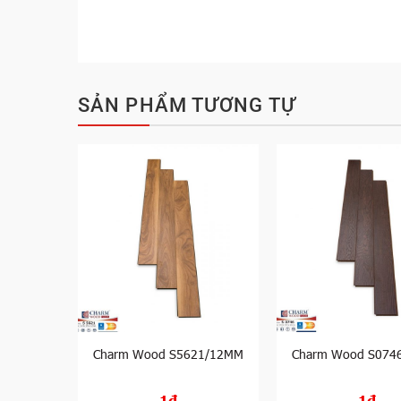
SẢN PHẨM TƯƠNG TỰ
605/12mm
Charm Wood S5621/12MM
Charm Wood S074
1đ
1đ