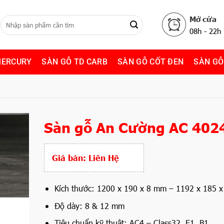
Mở cửa
08h - 22h
MERCURY
SÀN GỖ TD CARB
SÀN GỖ CỐT ĐEN
SÀN GỖ
Sàn gỗ An Cường AC 402
Giá bán:
Liên Hệ
Kích thước: 1200 x 190 x 8 mm – 1192 x 185 
Độ dày: 8 & 12 mm
Tiêu chuẩn kỹ thuật: AC4
– Class32, E1, B1