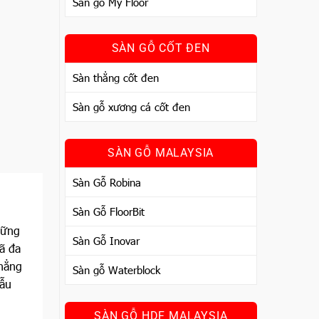
Sàn gỗ My Floor
SÀN GỖ CỐT ĐEN
Sàn thẳng cốt đen
Sàn gỗ xương cá cốt đen
SÀN GỖ MALAYSIA
Sàn Gỗ Robina
Sàn Gỗ FloorBit
hững
Sàn Gỗ Inovar
ã đa
hẳng
Sàn gỗ Waterblock
mẫu
SÀN GỖ HDF MALAYSIA