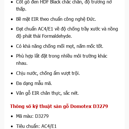
Cốt gỗ đen HDF Black chắc chắn, độ trương nở
thấp.
Bề mặt EIR theo chuẩn công nghệ Đức.
Đạt chuẩn AC4/E1 về độ chống trầy xước và nồng
độ phát thải Formaldehyde.
Có khả năng chống mối mọt, nấm mốc tốt.
Phù hợp lắt đặt trong nhiều môi trường khác
nhau.
Chịu nước, chống ẩm vượt trội.
Đa dạng mẫu mã.
Vân gỗ EIR chân thực, sắc nét.
Thông số kỹ thuật sàn gỗ Domotex D3279
Mã màu: D3279
Tiêu chuẩn: AC4/E1