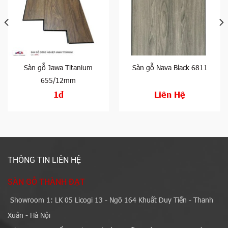
Sàn gỗ Jawa Titanium
Sàn gỗ Nava Black 6811
655/12mm
1đ
Liên Hệ
THÔNG TIN LIÊN HỆ
SÀN GỖ THÀNH ĐẠT
Showroom 1: LK 05 Licogi 13 - Ngõ 164 Khuất Duy Tiến - Thanh
Xuân - Hà Nội