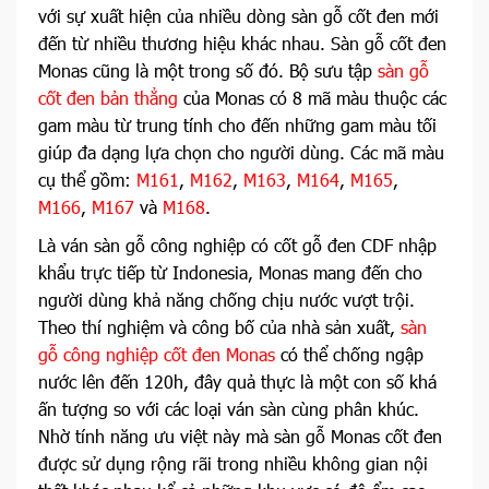
với sự xuất hiện của nhiều dòng sàn gỗ cốt đen mới
đến từ nhiều thương hiệu khác nhau. Sàn gỗ cốt đen
Monas cũng là một trong số đó. Bộ sưu tập
sàn gỗ
cốt đen bản thẳng
của Monas có 8 mã màu thuộc các
gam màu từ trung tính cho đến những gam màu tối
giúp đa dạng lựa chọn cho người dùng. Các mã màu
cụ thể gồm:
M161
,
M162
,
M163
,
M164
,
M165
,
M166
,
M167
và
M168
.
Là ván sàn gỗ công nghiệp có cốt gỗ đen CDF nhập
khẩu trực tiếp từ Indonesia, Monas mang đến cho
người dùng khả năng chống chịu nước vượt trội.
Theo thí nghiệm và công bố của nhà sản xuất,
sàn
gỗ công nghiệp cốt đen Monas
có thể chống ngập
nước lên đến 120h, đây quả thực là một con số khá
ấn tượng so với các loại ván sàn cùng phân khúc.
Nhờ tính năng ưu việt này mà sàn gỗ Monas cốt đen
được sử dụng rộng rãi trong nhiều không gian nội