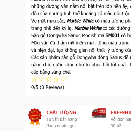
những đường vân nằm nổi bật trên lớp nền ấy, 
đều của những tinh thể khoáng có màu nổi trội.
Về mặt màu sắc,
Marble White
có màu tương phả
trang nhã đến kỳ lạ.
Marble White
có các đường 
Sàn gỗ Dongwha Sanus Modish mã
SM001
có b
Mẫu vân đá thẩm mỹ mềm mại, tông màu trung t
và hiện đại, tạo không gian nội thất lý tưởng củ
Các sản phẩm sàn gỗ Dongwha dòng Sanus đều s
năng chịu nước cũng như tự phục hồi tốt nhất. 
cấp bằng sáng chế.
0/5
(0 Reviews)
CHẤT LƯỢNG
FREESHI
Tư vấn bán hàng
Với đơn hà
đúng nguồn gốc
30m2