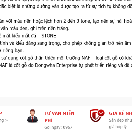
đặc biệt là những đường vân được tạo ra từ sự tích tụ không đ
n với màu nền hoặc lệch hơn 2 đến 3 tone, tạo nên sự hài hoà
vân màu đen, ghi trên nền trắng.
ề mặt kiểu mặt đá – STONE
ính và kiểu dáng sang trọng, cho phép không gian trở nên ấm
a riêng bạn.
ử dụng cốt gỗ thân thiện môi trường NAF – loại cốt gỗ có kh
NAF là cốt gỗ do Dongwha Enterprise tự phát triển riêng và đã
P
TƯ VẤN MIỄN
GIÁ RẺ N
PHÍ
ng >
Sàn đẹp như
giá hợp lý
Gọi ngay: 0967