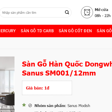
Mở cửa
08h - 22h
MERCURY
SÀN GỖ TD CARB
SÀN GỖ CỐT ĐEN
SÀN GỖ
Sàn Gỗ Hàn Quốc Dongw
Sanus SM001/12mm
Giá bán:
1đ
Nhóm sản phẩm
: Sanus Modish