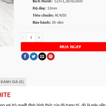
Kích thước
: 123×1,207x12mm
Độ dày
: 12mm
Tiêu chuẩn:
AC4/E0
Bảo hành:
20 năm
Số lượng
MUA NGAY
ĐÁNH GIÁ (0)
HITE
 vai trò quyết định hình thức của đá trang trí, đó là màu nền