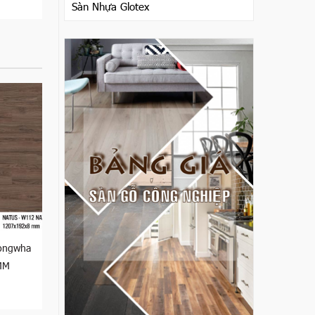
Sàn Nhựa Glotex
ongwha
MM