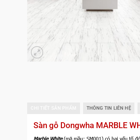
CHI TIẾT SẢN PHẨM
THÔNG TIN LIÊN HỆ
Sàn gỗ Dongwha MARBLE W
Marble White
(mã mầu: SM001) có hai yếu tố đóng