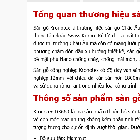
Tổng quan thương hiệu s
Sàn gỗ Kronotex là thương hiệu sàn gỗ Châu Â
thuộc tập đoàn Swiss Krono. Kể từ khi ra mắt th
được thị trường Châu Âu mà còn có mạng lưới p
phương châm đón đầu xu hướng thiết kế, sàn 
bề mặt phù Nano chống cháy, chống mài mòn, tr
Sàn gỗ công nghiệp Kronotex có độ dày ván s
nghiệp 12mm với chiều dài cán sàn hơn 1800
và sử dụng rộng rãi trong nhiều loại công trình
Thông số sản phẩm sàn g
Kronotex D3669 là mã sản phẩm thuộc bộ sưu t
vẻ đẹp mộc mạc nhưng không kém phần tinh tế 
tượng trưng cho sự ổn định vượt thời gian. Dướ
Bộ sưu tập: Mammut