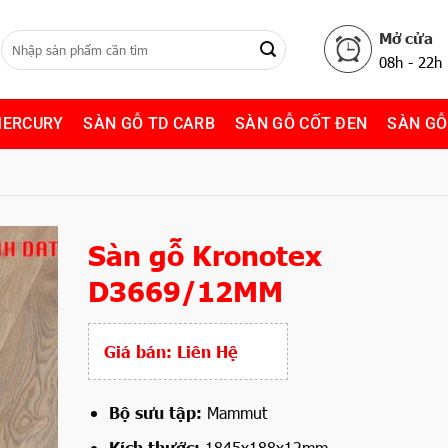
Mở cửa
08h - 22h
MERCURY
SÀN GỖ TD CARB
SÀN GỖ CỐT ĐEN
SÀN GỖ
Sàn gỗ Kronotex
D3669/12MM
Giá bán:
Liên Hệ
Bộ sưu tập:
Mammut
Kích thước:
1845x188x12mm.