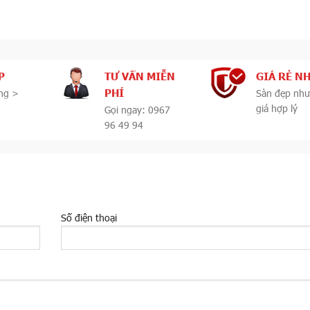
P
TƯ VẤN MIỄN
GIÁ RẺ N
PHÍ
ng >
Sàn đẹp như
giá hợp lý
Gọi ngay: 0967
96 49 94
Số điện thoại