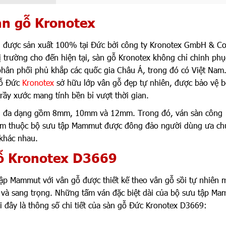
àn gỗ Kronotex
u được sản xuất 100% tại Đức bởi công ty Kronotex GmbH & C
ị trường cho đến hiện tại, sàn gỗ Kronotex không chỉ chinh phụ
hân phối phủ khắp các quốc gia Châu Á, trong đó có Việt Nam.
gỗ Đức
Kronotex
sở hữu lớp vân gỗ đẹp tự nhiên, được bảo vệ b
ầy xước mang tính bền bỉ vượt thời gian.
àn đa dạng gồm 8mm, 10mm và 12mm. Trong đó, ván sàn công
mm thuộc bộ sưu tập Mammut được đông đảo người dùng ưa c
 khác nhau.
ỗ Kronotex D3669
ập Mammut với vân gỗ được thiết kế theo vân gỗ sồi tự nhiên 
và sang trọng. Những tấm ván đặc biệt dài của bộ sưu tập M
i đây là thông số chi tiết của sàn gỗ Đức Kronotex D3669: