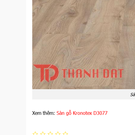
Sà
Xem thêm:
Sàn gỗ Kronotex D3077