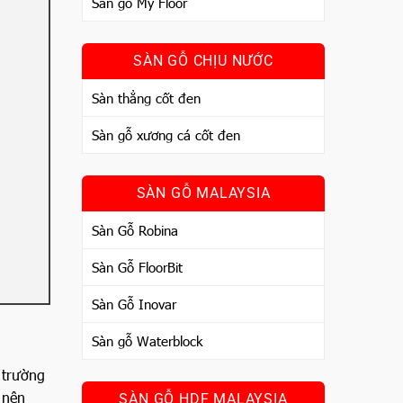
Sàn gỗ My Floor
SÀN GỖ CHỊU NƯỚC
Sàn thẳng cốt đen
Sàn gỗ xương cá cốt đen
SÀN GỖ MALAYSIA
Sàn Gỗ Robina
Sàn Gỗ FloorBit
Sàn Gỗ Inovar
Sàn gỗ Waterblock
ị trường
 nên
SÀN GỖ HDF MALAYSIA