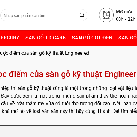
Mở cửa
08h - 22h
MERCURY
SÀN GỖ TD CARB
SÀN GỖ CỐT ĐEN
SÀN GỖ
hược điểm của sàn gỗ kỹ thuật Engineered
ược điểm của sàn gỗ kỹ thuật Enginee
iệp thì sàn gỗ kỹ thuật cũng là một trong những loại vật liệu l
 Đây được xem là một trong những sản phẩm thay thế hoàn hảo
 cầu về mặt thẩm mỹ vừa có tuổi thọ tương đối cao. Nếu bạn đ
khá mơ hồ về loại ván sàn này thì hãy cùng Thành Đạt tìm hiể