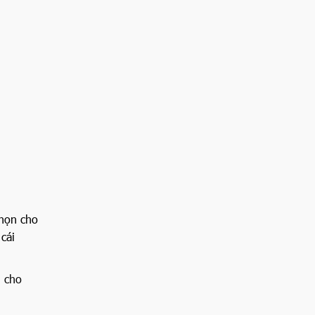
chọn cho
cái
n cho