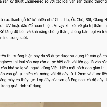
a sàn kỹ thuật Engineered so với các loại ván sàn thông thường
ừ các thanh gỗ từ tự nhiên như Chiu Liu, Óc Chó, Sồi, Giáng 
ơn UV hoặc dầu để hoàn thiện. Vì vậy khi xét về giá trị thẩm 
 Để tăng độ bền và khả năng chống thấm, chống bám bụi và trầ
mine trong suốt.
 trên thị trường hiện nay đa số được được sử dụng từ ván gỗ ép
gineer thì loại sàn này còn được biết đến với tên gọi là ván sà
còn khá xa lạ với người dùng Việt. Hiểu một cách đơn giản thì
lớp ván gỗ tự nhiên cắt mỏng với độ dày từ 1-2mm và được liên
ng máy ép thủy lực. Lớp đáy của sàn gỗ Engineer có độ dày t
trong quá trình sử dụng.