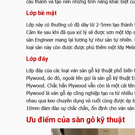
cấu thành và tạo nên những tính năng khác biệt củ
Lớp bề mặt
Lớp này có thường có độ dày từ 2-5mm tạo thành t
Căm Xe sau khi đã qua xử lý sẽ được sơn một lớp s
sàn Engineer mang lại tương tự như sàn tự nhiên.
loại sàn này còn được được phủ thêm một lớp Mela
Lớp đáy
Lớp đáy của các loại ván sàn gỗ kỹ thuật phổ biến
Plywood, do đó, ngoài tên gọi là sàn gỗ kỹ thuật En
Plywood. Chắc hẳn Plywood vẫn còn là một cái tên 
Plywood là ván gỗ ép công nghiệp tạo ra từ nhiều 
nhau qua keo chuyên dụng và cuối cùng được ép bằ
10mm đảm đảo sự chắc chắn, ổn định cho ván sàn 
Ưu điểm của sàn gỗ kỹ thuật