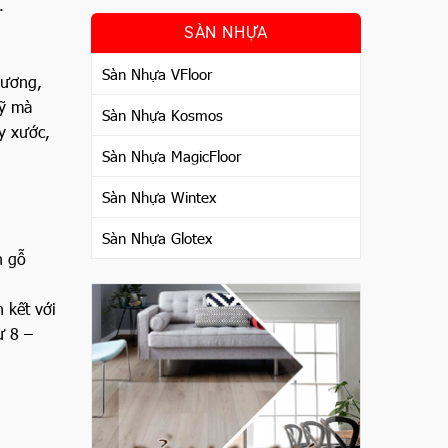
.
SÀN NHỰA
Sàn Nhựa VFloor
Hương,
mỹ mà
Sàn Nhựa Kosmos
y xước,
Sàn Nhựa MagicFloor
Sàn Nhựa Wintex
Sàn Nhựa Glotex
n gỗ
 kết với
ừ 8 –