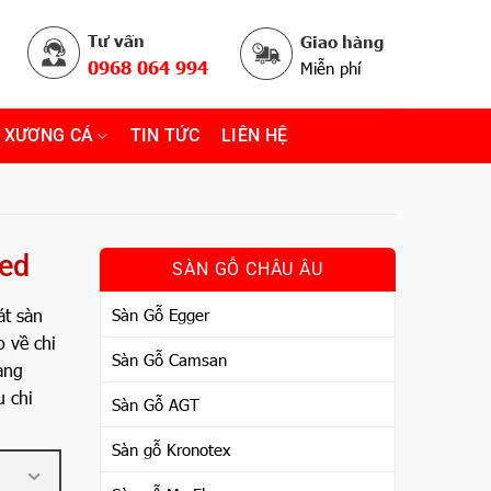
Tư vấn
Giao hàng
0968 064 994
Miễn phí
 XƯƠNG CÁ
TIN TỨC
LIÊN HỆ
red
SÀN GỖ CHÂU ÂU
át sàn
Sàn Gỗ Egger
 về chi
Sàn Gỗ Camsan
ang
u chi
Sàn Gỗ AGT
Sàn gỗ Kronotex