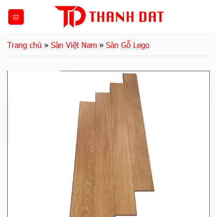
Bỏ
qua
nội
dung
Trang chủ
»
Sàn Việt Nam
»
Sàn Gỗ Lego