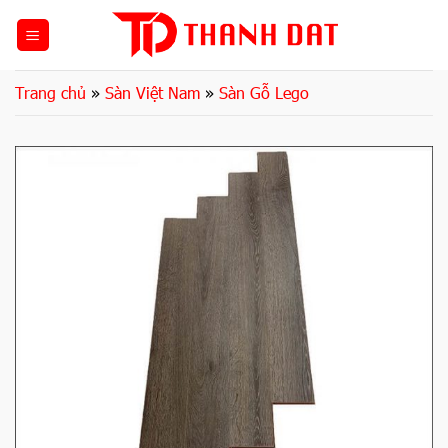
Bỏ
qua
nội
dung
Trang chủ
»
Sàn Việt Nam
»
Sàn Gỗ Lego