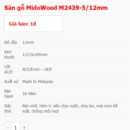
Sàn gỗ MidoWood M2439-5/12mm
Giá bán:
1đ
Độ dầy
12mm
Kích
1223x169mm
thước
Cốt
AC5/Emin – HDF
AC/E
Xuất xứ
Made In Malaysia
Bảo
30 Năm
hành
Đặc
Bản nhỡ, hèm V, siêu chịu nước, chịu lực, mài mòn bề
tính
mặt, chống mối mọt
Số lượng