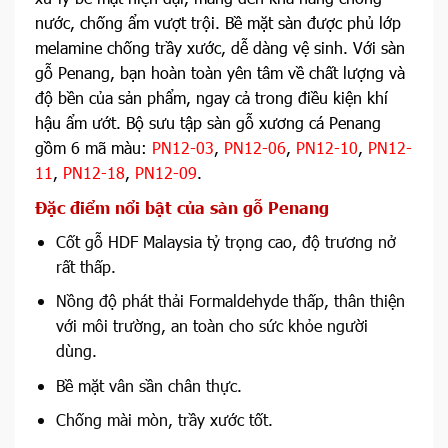
nước, chống ẩm vượt trội. Bề mặt sàn được phủ lớp
melamine chống trầy xước, dễ dàng vệ sinh. Với sàn
gỗ Penang, bạn hoàn toàn yên tâm về chất lượng và
độ bền của sản phẩm, ngay cả trong điều kiện khí
hậu ẩm ướt. Bộ sưu tập sàn gỗ xương cá Penang
gồm 6 mã màu:
PN12-03
,
PN12-06
,
PN12-10
,
PN12-
11
,
PN12-18
,
PN12-09
.
Đặc điểm nổi bật của sàn gỗ Penang
Cốt gỗ HDF Malaysia tỷ trọng cao, độ trương nở
rất thấp.
Nồng độ phát thải Formaldehyde thấp, thân thiện
với môi trường, an toàn cho sức khỏe người
dùng.
Bề mặt vân sần chân thực.
Chống mài mòn, trầy xước tốt.