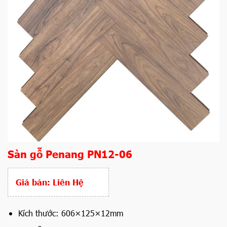
Sàn gỗ Penang PN12-06
Giá bán:
Liên Hệ
Kích thước: 606×125×12mm