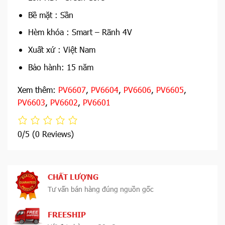
Bề mặt : Sần
Hèm khóa : Smart – Rãnh 4V
Xuất xứ : Việt Nam
Bảo hành: 15 năm
Xem thêm:
PV6607
,
PV6604
,
PV6606
,
PV6605
,
PV6603
,
PV6602
,
PV6601
0/5
(0 Reviews)
CHẤT LƯỢNG
Tư vấn bán hàng đúng nguồn gốc
FREESHIP