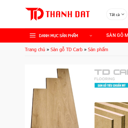
Bỏ
qua
nội
dung
SÀN GỖ 
DANH MỤC SẢN PHẨM
Trang chủ
»
Sàn gỗ TD Carb
»
Sản phẩm