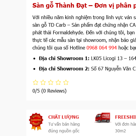
Sàn gỗ Thành Đạt – Đơn vị phân 
Với nhiều năm kinh nghiệm trong lĩnh vực ván 
sàn gỗ TD Carb – Sản phẩm đạt chứng nhận CARB
phát thải Formaldehyde. Đến với chúng tôi, bạn
thực tế các mẫu sàn tại showroom, nhận báo giá
chúng tôi qua số Hotline
0968 064 994
hoặc bạn
Địa chỉ Showroom 1:
LK05 Licogi 13 – 16
Địa chỉ Showroom 2:
Số 67 Nguyễn Văn C
0/5
(0 Reviews)
CHẤT LƯỢNG
FREESHI
Tư vấn bán hàng
Với đơn hà
đúng nguồn gốc
30m2