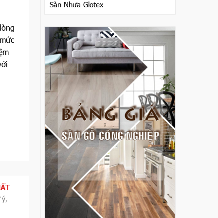
Sàn Nhựa Glotex
dòng
 mức
iệm
với
HẤT
 ý,