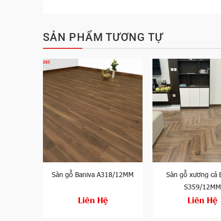
SẢN PHẨM TƯƠNG TỰ
S476/4mm
Sàn gỗ Baniva A318/12MM
Sàn gỗ xương cá 
S359/12MM
Liên Hệ
Liên Hệ