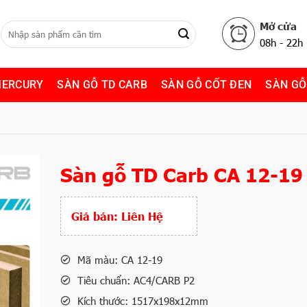
Mở cửa
08h - 22h
MERCURY
SÀN GỖ TD CARB
SÀN GỖ CỐT ĐEN
SÀN GỖ
Sàn gỗ TD Carb CA 12-19
Giá bán:
Liên Hệ
Mã màu: CA 12-19
Tiêu chuẩn: AC4/CARB P2
Kích thước: 1517x198x12mm