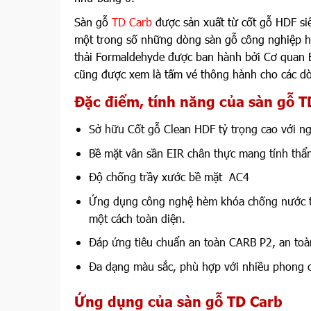
Sàn gỗ
TD Carb
được sản xuất từ cốt gỗ HDF siê
một trong số những dòng sàn gỗ công nghiệp h
thải Formaldehyde được ban hành bởi Cơ quan Bả
cũng được xem là tấm vé thông hành cho các d
Đặc điểm, tính năng của sàn gỗ T
Sở hữu Cốt gỗ Clean HDF tỷ trọng cao với ng
Bề mặt vân sần EIR chân thực mang tính th
Độ chống trầy xước bề mặt AC4
Ứng dụng công nghệ hèm khóa chống nước t
một cách toàn diện.
Đáp ứng tiêu chuẩn an toàn CARB P2, an toà
Đa dạng màu sắc, phù hợp với nhiều phong cá
Ứng dụng của sàn gỗ TD Carb