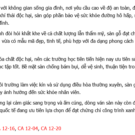
với không gian sống gia đình, nơi yêu cầu cao về độ an toàn, 
ế khí thải độc hại, sàn góp phần bảo vệ sức khỏe đường hô hấp
đình.
nh đòi hỏi khắt khe về cả chất lượng lẫn thẩm mỹ, sàn gỗ đạt c
 vừa có mẫu mã đẹp, tinh tế, phù hợp với đa dạng phong cách 
a chất độc hại, nên các trường học tiên tiến hiện nay ưu tiên s
c tập tốt. Bề mặt sàn chống bám bụi, dễ vệ sinh, thuận tiện tr
i trường làm việc kín và sử dụng điều hòa thường xuyên, sàn
ây ảnh hưởng đến sức khỏe nhân viên.
ng lại cảm giác sang trọng và ấm cúng, dòng ván sàn này còn 
 quốc tế đang ưu tiên lựa chọn để đạt chứng chỉ công trình xan
 12-16
,
CA 12-04
,
CA 12-20