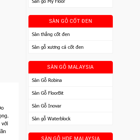
Sàn gỗ My Floor
SÀN GỖ CỐT ĐEN
Sàn thẳng cốt đen
Sàn gỗ xương cá cốt đen
SÀN GỖ MALAYSIA
Sàn Gỗ Robina
Sàn Gỗ FloorBit
Sàn Gỗ Inovar
Do
ọng.
Sàn gỗ Waterblock
 với
gần
SÀN GỖ HDF MALAYSIA