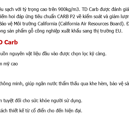
u sạch với tỷ trọng cao trên 900kg/m3. TD Carb được đánh giá
iếm hoi đáp ứng tiêu chuẩn CARB P2 về kiểm soát và giảm lượ
o vệ Môi trường California (California Air Resources Board). 
òng sản phẩm gỗ công nghiệp xuất khẩu sang thị trường EU.
D Carb
uồn nguyên vật liệu đầu vào được chọn lọc kỹ càng.
ẩm mỹ cao
hông minh, giúp ngăn nước thẩm thấu qua khe hèm, bảo vệ s
n tuyệt đối cho sức khỏe người sử dụng.
ch thiết kế từ cổ điển cho đến hiện đại.