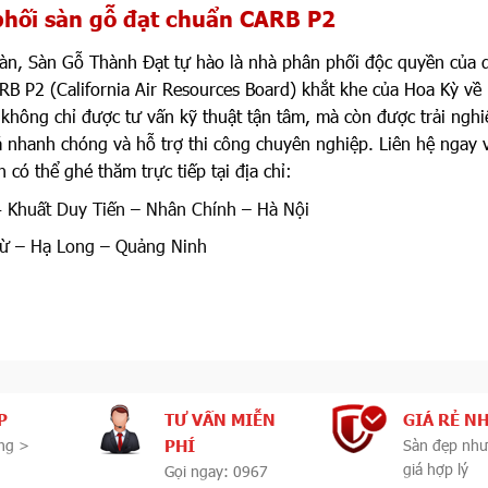
phối sàn gỗ đạt chuẩn CARB P2
sàn, Sàn Gỗ Thành Đạt tự hào là nhà phân phối độc quyền của 
 P2 (California Air Resources Board) khắt khe của Hoa Kỳ về
 không chỉ được tư vấn kỹ thuật tận tâm, mà còn được trải ngh
 nhanh chóng và hỗ trợ thi công chuyên nghiệp. Liên hệ ngay 
 có thể ghé thăm trực tiếp tại địa chỉ:
4 Khuất Duy Tiến – Nhân Chính – Hà Nội
ừ – Hạ Long – Quảng Ninh
P
TƯ VẤN MIỄN
GIÁ RẺ N
PHÍ
ng >
Sàn đẹp như
giá hợp lý
Gọi ngay: 0967