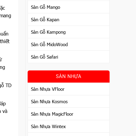
Sàn Gỗ Mango
đặc
, mang
Sàn Gỗ Kapan
Sàn Gỗ Kampong
huẩn
thiết
Sàn Gỗ MidoWood
Sàn Gỗ Safari
ử
ong
SÀN NHỰA
 gỗ TD
Sàn Nhựa VFloor
Sàn Nhựa Kosmos
đáp
h và
Sàn Nhựa MagicFloor
Sàn Nhựa Wintex