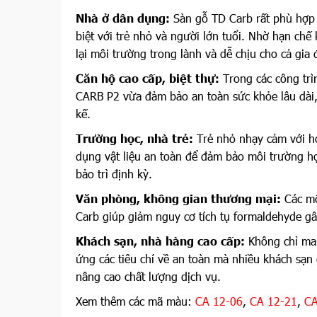
Nhà ở dân dụng:
Sàn gỗ TD Carb rất phù hợp 
biệt với trẻ nhỏ và người lớn tuổi. Nhờ hạn ch
lại môi trường trong lành và dễ chịu cho cả gia 
Căn hộ cao cấp, biệt thự:
Trong các công trì
CARB P2 vừa đảm bảo an toàn sức khỏe lâu dài,
kế.
Trường học, nhà trẻ:
Trẻ nhỏ nhạy cảm với hó
dụng vật liệu an toàn để đảm bảo môi trường họ
bảo trì định kỳ.
Văn phòng, không gian thương mại:
Các mô
Carb giúp giảm nguy cơ tích tụ formaldehyde g
Khách sạn, nhà hàng cao cấp:
Không chỉ ma
ứng các tiêu chí về an toàn mà nhiều khách sạn
nâng cao chất lượng dịch vụ.
Xem thêm các mã màu:
CA 12-06
,
CA 12-21
,
CA