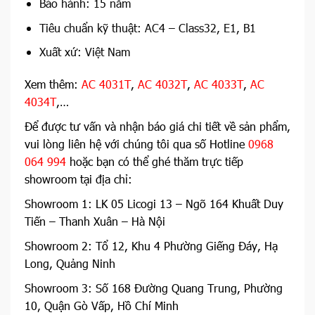
Bảo hành: 15 năm
Tiêu chuẩn kỹ thuật: AC4
– Class32, E1, B1
Xuất xứ: Việt Nam
Xem thêm:
AC 4031T
,
AC 4032T
,
AC 4033T
,
AC
4034T
,…
Để được tư vấn và nhận báo giá chi tiết về sản phẩm,
vui lòng liên hệ với chúng tôi qua số Hotline
0968
064 994
hoặc bạn có thể ghé thăm trực tiếp
showroom tại địa chỉ:
Showroom 1: LK 05 Licogi 13 – Ngõ 164 Khuất Duy
Tiến – Thanh Xuân – Hà Nội
Showroom 2: Tổ 12, Khu 4 Phường Giếng Đáy, Hạ
Long, Quảng Ninh
Showroom 3: Số 168 Đường Quang Trung, Phường
10, Quận Gò Vấp, Hồ Chí Minh