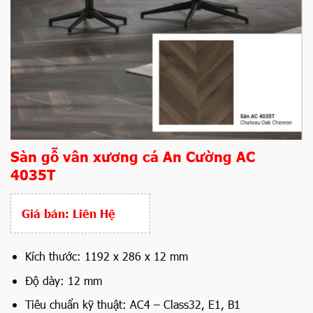
Sàn gỗ vân xương cá An Cường AC
4035T
Giá bán:
Liên Hệ
Kích thước: 1192 x 286 x 12 mm
Độ dày: 12 mm
Tiêu chuẩn kỹ thuật: AC4
– Class32, E1, B1