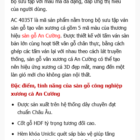
bộ sưu tập với mẫu mã đa dạng, đáp ứng thị hiếu
của người dùng.
AC 4035T là mã sản phẩm nằm trong bộ sưu tập ván
sàn gỗ tạo vân xương cá gồm 5 mã màu của thương
hiệu
sàn gỗ An Cường
. Được thiết kế với tấm ván sàn
bản lớn cùng hoạt tiết vân gỗ chân thực, bằng cách
ghép các tấm ván lại với nhau theo cách lát truyền
thống, sàn gỗ vân xương cá An Cường có thể tạo
nên hiệu ứng xương cá 3D đẹp mắt, mang đến một
làn gió mới cho không gian nội thất.
Đặc điểm, tính năng của sàn gỗ công nghiệp
xương cá An Cường
Được sản xuất trên hệ thống dây chuyền đạt
chuẩn Châu Âu.
Cốt gỗ HDF tỷ trọng tương đối cao.
Hèm khóa Uniclic quét sáp bảo vệ giúp tăng