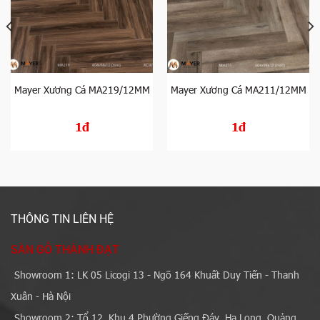
Mayer Xương Cá MA219/12MM
Mayer Xương Cá MA211/12MM
1đ
1đ
THÔNG TIN LIÊN HỆ
SÀN GỖ THÀNH ĐẠT
Showroom 1: LK 05 Licogi 13 - Ngõ 164 Khuất Duy Tiến - Thanh
Xuân - Hà Nội
Showroom 2: Tổ 12, Khu 4 Phường Giếng Đáy, Hạ Long, Quảng