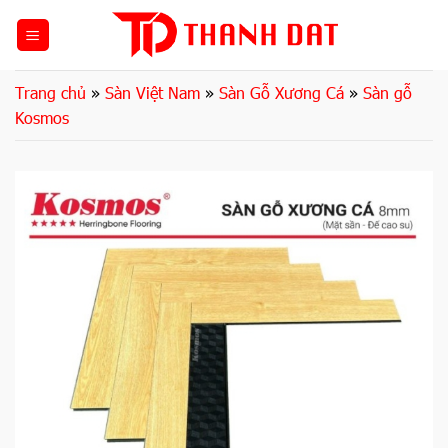
Bỏ
qua
nội
dung
Trang chủ
»
Sàn Việt Nam
»
Sàn Gỗ Xương Cá
»
Sàn gỗ
Kosmos