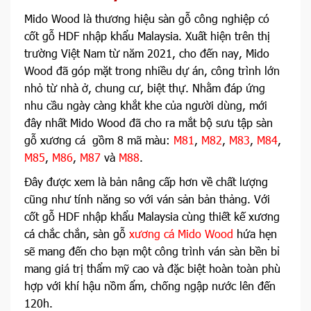
Mido Wood là thương hiệu sàn gỗ công nghiệp có
cốt gỗ HDF nhập khẩu Malaysia. Xuất hiện trên thị
trường Việt Nam từ năm 2021, cho đến nay, Mido
Wood đã góp mặt trong nhiều dự án, công trình lớn
nhỏ từ nhà ở, chung cư, biệt thự. Nhằm đáp ứng
nhu cầu ngày càng khắt khe của người dùng, mới
đây nhất Mido Wood đã cho ra mắt bộ sưu tập sàn
gỗ xương cá gồm 8 mã màu:
M81
,
M82
,
M83
,
M84
,
M85
,
M86
,
M87
và
M88
.
Đây được xem là bản nâng cấp hơn về chất lượng
cũng như tính năng so với ván sản bản thảng. Với
cốt gỗ HDF nhập khẩu Malaysia cùng thiết kế xương
cá chắc chắn, sàn gỗ
xương cá Mido Wood
hứa hẹn
sẽ mang đến cho bạn một công trình ván sàn bền bỉ
mang giá trị thẩm mỹ cao và đặc biệt hoàn toàn phù
hợp với khí hậu nồm ẩm, chống ngập nước lên đến
120h.