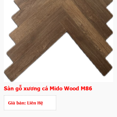
Sàn gỗ xương cá Mido Wood M86
Giá bán:
Liên Hệ