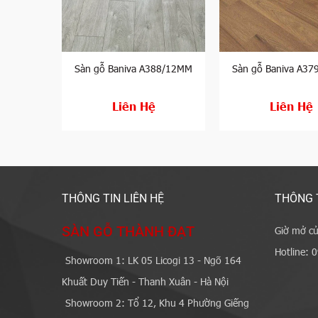
nas PX99-4
Sàn gỗ Baniva A388/12MM
Sàn gỗ Baniva A3
Liên Hệ
Liên Hệ
THÔNG TIN LIÊN HỆ
THÔNG 
SÀN GỖ THÀNH ĐẠT
Giờ mở cử
Hotline: 
Showroom 1: LK 05 Licogi 13 - Ngõ 164
Khuất Duy Tiến - Thanh Xuân - Hà Nội
Showroom 2: Tổ 12, Khu 4 Phường Giếng