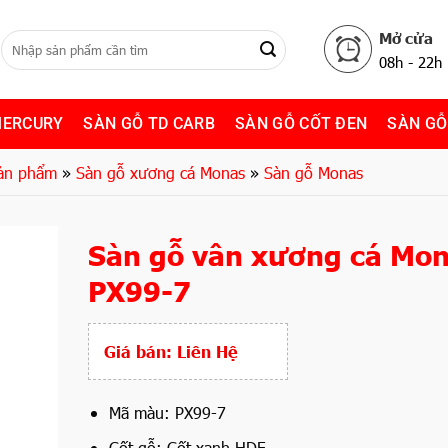
Mở cửa
08h - 22h
MERCURY
SÀN GỖ TD CARB
SÀN GỖ CỐT ĐEN
SÀN GỖ
ản phẩm
»
Sàn gỗ xương cá Monas
»
Sàn gỗ Monas
Sàn gỗ vân xương cá Mo
PX99-7
Giá bán:
Liên Hệ
Mã màu: PX99-7
Cốt gỗ: Cốt xanh HDF