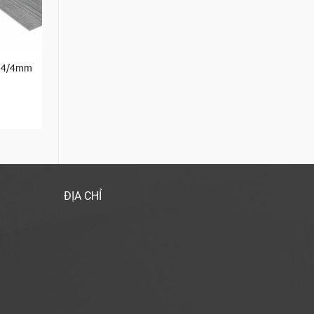
474/4mm
ĐỊA CHỈ