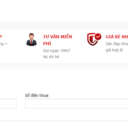
P
TƯ VẤN MIỄN
GIÁ RẺ N
PHÍ
ng >
Sàn đẹp như
giá hợp lý
Gọi ngay: 0967
96 49 94
Số điện thoại