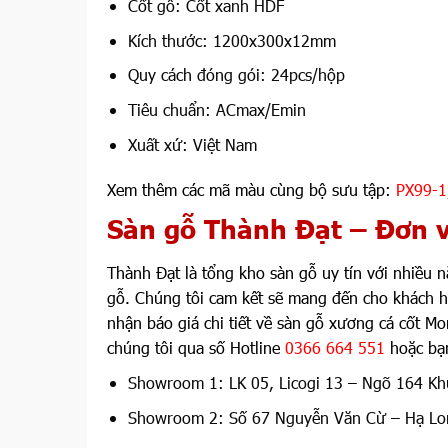
Cốt gỗ: Cốt xanh HDF
Kích thước: 1200x300x12mm
Quy cách đóng gói: 24pcs/hộp
Tiêu chuẩn: ACmax/Emin
Xuất xứ: Việt Nam
Xem thêm các mã màu cùng bộ sưu tập:
PX99-1
Sàn gỗ Thành Đạt – Đơn v
Thành Đạt là tổng kho sàn gỗ uy tín với nhiều 
gỗ. Chúng tôi cam kết sẽ mang đến cho khách h
nhận báo giá chi tiết về sàn gỗ xương cá cốt M
chúng tôi qua số Hotline
0366 664 551
hoặc bạn
Showroom 1: LK 05, Licogi 13 – Ngõ 164 Kh
Showroom 2: Số 67 Nguyễn Văn Cừ – Hạ Lo