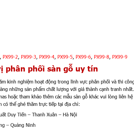
,
PX99-2
,
PX99-3
,
PX99-4
,
PX99-5
,
PX99-6
,
PX99-8
,
PX99-9
ị phân phối sàn gỗ uy tín
năm kinh nghiệm hoạt động trong lĩnh vực phân phối và thi côn
àng những sản phẩm chất lượng với giá thành cạnh tranh nhất
onas hoặc tham khảo thêm các mẫu sàn gỗ khác vui lòng liên hệ
 có thể ghé thăm trực tiếp tại địa chỉ:
uất Duy Tiến – Thanh Xuân – Hà Nội
ng – Quảng Ninh