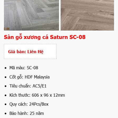
Sàn gỗ xương cá Saturn SC-08
Giá bán:
Liên Hệ
Mã màu: SC-08
Cốt gỗ: HDF Malaysia
Tiêu chuẩn: AC5/E1
Kích thước: 606 x 96 x 12mm
Quy cách: 24Pcs/Box
Bảo hành: 25 năm