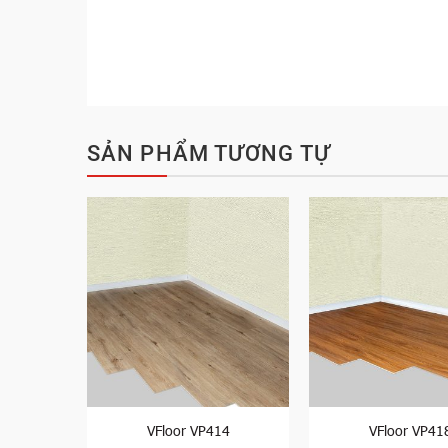
SẢN PHẨM TƯƠNG TỰ
04
VFloor VP414
VFloor VP41