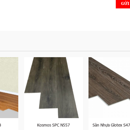
8
Kosmos SPC N557
Sàn Nhựa Glotex S