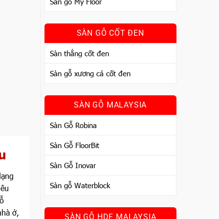
Sàn gỗ My Floor
SÀN GỖ CỐT ĐEN
Sàn thẳng cốt đen
Sàn gỗ xương cá cốt đen
SÀN GỖ MALAYSIA
Sàn Gỗ Robina
Sàn Gỗ FloorBit
u
Sàn Gỗ Inovar
dạng
Sàn gỗ Waterblock
iêu
gỗ
nhà ở,
SÀN GỖ HDF MALAYSIA