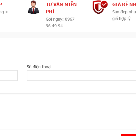
P
TƯ VẤN MIỄN
GIÁ RẺ N
PHÍ
ng >
Sàn đẹp như
giá hợp lý
Gọi ngay: 0967
96 49 94
Số điện thoại