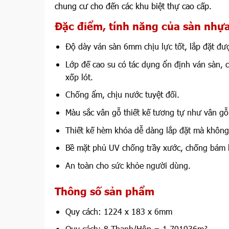
chung cư cho đến các khu biệt thự cao cấp.
Đặc điểm, tính năng của sàn nh
Độ dày ván sàn 6mm chịu lực tốt, lắp đặt đượ
Lớp đế cao su có tác dụng ổn định ván sàn, c
xốp lót.
Chống ẩm, chịu nước tuyệt đối.
Màu sắc vân gỗ thiết kế tương tự như vân gỗ
Thiết kế hèm khóa dễ dàng lắp đặt mà không
Bề mặt phủ UV chống trầy xước, chống bám 
An toàn cho sức khỏe người dùng.
Thông số sản phẩm
Quy cách: 1224 x 183 x 6mm
Quy cách: 8 Thanh/Hộp = 1.791936m²