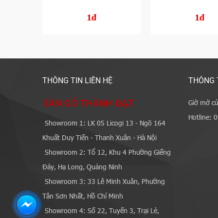
1đ
1đ
THÔNG TIN LIÊN HỆ
THÔNG 
SÀN GỖ THÀNH ĐẠT
Giờ mở cử
Hotline: 
Showroom 1: LK 05 Licogi 13 - Ngõ 164
Khuất Duy Tiến - Thanh Xuân - Hà Nội
Showroom 2: Tổ 12, Khu 4 Phường Giếng
Đáy, Hạ Long, Quảng Ninh
Showroom 3: 33 Lê Minh Xuân, Phường
Tân Sơn Nhất, Hồ Chí Minh
Showroom 4: Số 22, Tuyến 3, Trại Lẻ,