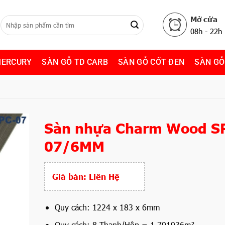
Mở cửa
08h - 22h
MERCURY
SÀN GỖ TD CARB
SÀN GỖ CỐT ĐEN
SÀN GỖ
Sàn nhựa Charm Wood S
07/6MM
Giá bán:
Liên Hệ
Quy cách: 1224 x 183 x 6mm
Quy cách: 8 Thanh/Hộp = 1.791936m²