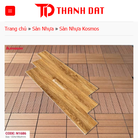
Bỏ
qua
nội
dung
Trang chủ
»
Sàn Nhựa
»
Sàn Nhựa Kosmos