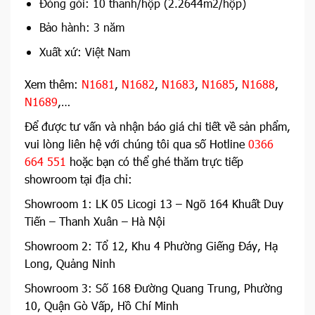
Đóng gói: 10 thanh/hộp (2.2644m2/hộp)
Bảo hành: 3 năm
Xuất xứ: Việt Nam
Xem thêm:
N1681
,
N1682
,
N1683
,
N1685
,
N1688
,
N1689
,…
Để được tư vấn và nhận báo giá chi tiết về sản phẩm,
vui lòng liên hệ với chúng tôi qua số Hotline
0366
664 551
hoặc bạn có thể ghé thăm trực tiếp
showroom tại địa chỉ:
Showroom 1: LK 05 Licogi 13 – Ngõ 164 Khuất Duy
Tiến – Thanh Xuân – Hà Nội
Showroom 2: Tổ 12, Khu 4 Phường Giếng Đáy, Hạ
Long, Quảng Ninh
Showroom 3: Số 168 Đường Quang Trung, Phường
10, Quận Gò Vấp, Hồ Chí Minh