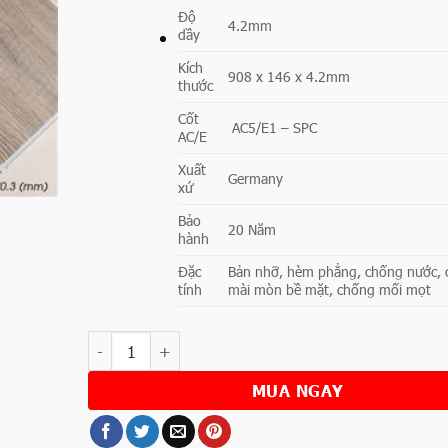
Độ
4.2mm
dầy
Kích
908 x 146 x 4.2mm
thước
Cốt
AC5/E1 – SPC
AC/E
Xuất
Germany
xứ
Bảo
20 Năm
hành
Đặc
Bản nhỡ, hèm phẳng, chống nước, c
tính
mài mòn bề mặt, chống mối mọt
Số lượng
MUA NGAY