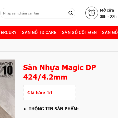
Mở cửa
08h - 22h
MERCURY
SÀN GỖ TD CARB
SÀN GỖ CỐT ĐEN
SÀN GỖ
Sàn Nhựa Magic DP
424/4.2mm
Giá bán:
1đ
THÔNG TIN SẢN PHẨM: