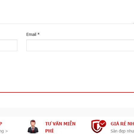
Email
*
P
TƯ VẤN MIỄN
GIÁ RẺ N
PHÍ
ng >
Sàn đẹp như