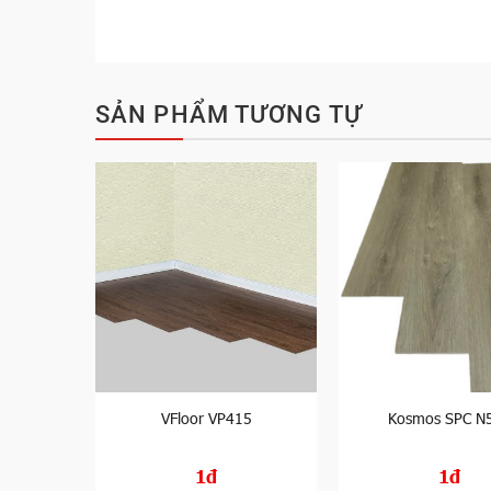
SẢN PHẨM TƯƠNG TỰ
04
VFloor VP415
Kosmos SPC N
1đ
1đ