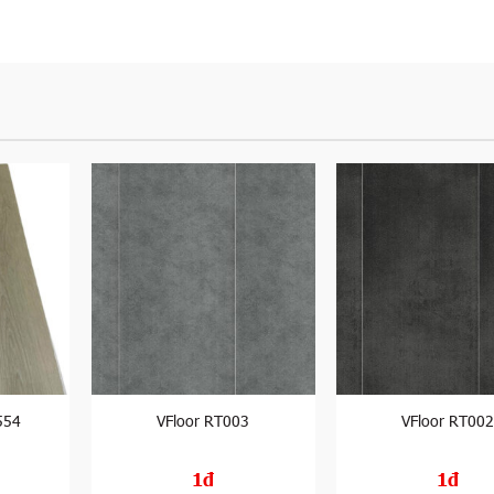
554
VFloor RT003
VFloor RT00
1đ
1đ