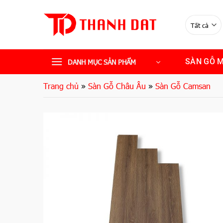
Bỏ
qua
nội
dung
SÀN GỖ 
DANH MỤC SẢN PHẨM
Trang chủ
»
Sàn Gỗ Châu Âu
»
Sàn Gỗ Camsan