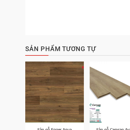
SẢN PHẨM TƯƠNG TỰ
vangard
Sàn gỗ Egger Aqua
Sàn gỗ Camsan Av