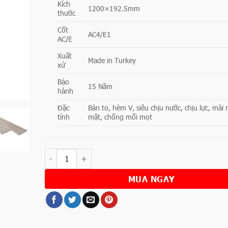
Kích
1200×192.5mm
thước
Cốt
AC4/E1
AC/E
Xuất
Made in Turkey
xứ
Bảo
15 Năm
hành
Đặc
Bản to, hèm V, siêu chịu nước, chịu lực, mài
tính
mặt, chống mối mọt
Số lượng
MUA NGAY