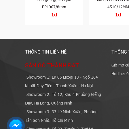
M
EPL067/8mm
4510/12MM
1đ
1đ
THÔNG TIN LIÊN HỆ
THÔNG 
SÀN GỖ THÀNH ĐẠT
Giờ mở cử
Hotline: 
Showroom 1: LK 05 Licogi 13 - Ngõ 164
Khuất Duy Tiến - Thanh Xuân - Hà Nội
Showroom 2: Tổ 12, Khu 4 Phường Giếng
Đáy, Hạ Long, Quảng Ninh
Showroom 3: 33 Lê Minh Xuân, Phường
Tân Sơn Nhất, Hồ Chí Minh
Showroom 4: Số 22, Tuyến 3, Trại Lẻ,