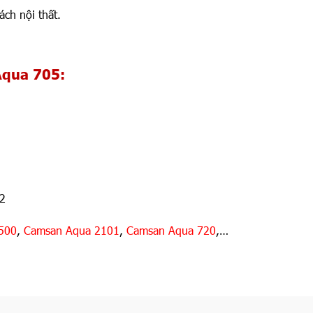
ch nội thất.
Aqua 705:
m2
500
,
Camsan Aqua 2101
,
Camsan Aqua 720
,…