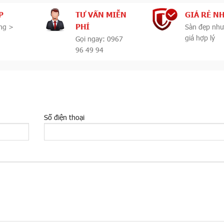
P
TƯ VẤN MIỄN
GIÁ RẺ N
PHÍ
ng >
Sàn đẹp như
giá hợp lý
Gọi ngay: 0967
96 49 94
Số điện thoại