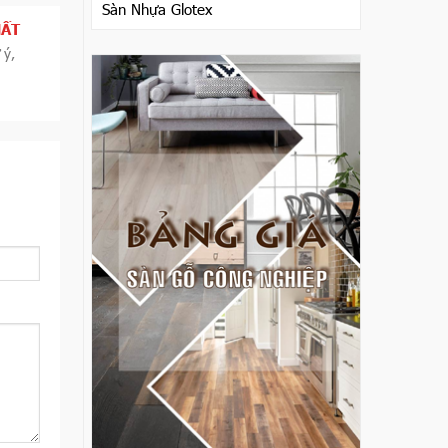
Sàn Nhựa Glotex
HẤT
 ý,