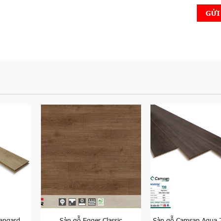
angard
Sàn gỗ Egger Classic
Sàn gỗ Camsan Aqua