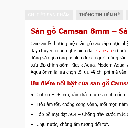
CHI TIẾT SẢN PHẨM
THÔNG TIN LIÊN HỆ
Sàn gỗ Camsan
8mm
– S
Camsan là thương hiệu sàn gỗ cao cấp được nhậ
dây chuyền công nghệ hiện đại,
Camsan
sở hữu 
dòng sàn gỗ công nghiệp được người dùng săn 
sưu tập chính gồm: Klasik Aqua, Modern Aqua,
Aqua 8mm là lựa chọn tối ưu về chi phí mà vẫn 
Ưu điểm nổi bật của sàn gỗ Cams
Cốt gỗ HDF mịn, rắn chắc giúp sàn nhà ổn đ
Tiêu âm tốt, chống cong vênh, mối mọt, nấm
Lớp bề mặt đạt AC4 – Chống trầy xước mức 
Chịu nước, chống ẩm tương đối tốt.