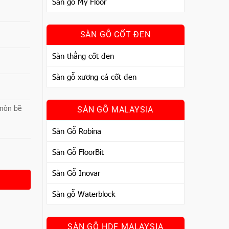
Sàn gỗ My Floor
SÀN GỖ CỐT ĐEN
Sàn thẳng cốt đen
Sàn gỗ xương cá cốt đen
 mòn bề
SÀN GỖ MALAYSIA
Sàn Gỗ Robina
Sàn Gỗ FloorBit
Sàn Gỗ Inovar
Sàn gỗ Waterblock
SÀN GỖ HDF MALAYSIA