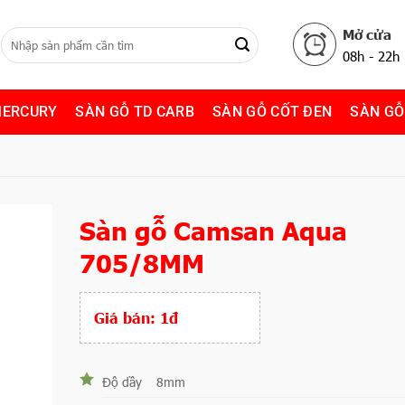
Mở cửa
08h - 22h
MERCURY
SÀN GỖ TD CARB
SÀN GỖ CỐT ĐEN
SÀN GỖ
Sàn gỗ Camsan Aqua
705/8MM
Giá bán:
1đ
Độ dầy
8mm