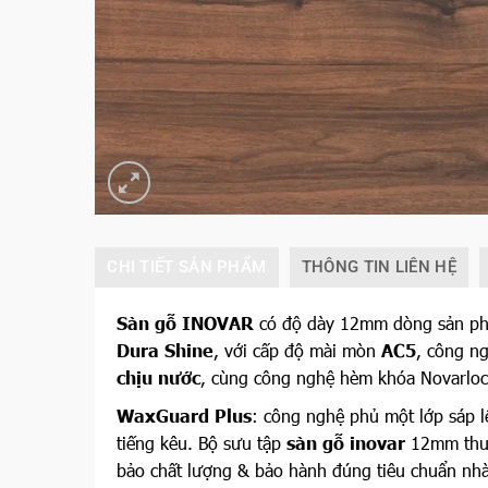
CHI TIẾT SẢN PHẨM
THÔNG TIN LIÊN HỆ
Sàn gỗ INOVAR
có độ dày 12mm dòng sản ph
Dura Shine
, với cấp độ mài mòn
AC
5
, công n
chịu nước
, cùng công nghệ hèm khóa Novarloc t
WaxGuard Plus
: công nghệ phủ một lớp sáp 
tiếng kêu. Bộ sưu tập
sàn gỗ inovar
12mm thuộ
bảo chất lượng & bảo hành đúng tiêu chuẩn nhà