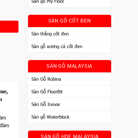
Sàn gỗ My Floor
SÀN GỖ CỐT ĐEN
Sàn thẳng cốt đen
Sàn gỗ xương cá cốt đen
SÀN GỖ MALAYSIA
Sàn Gỗ Robina
one,
Sàn Gỗ FloorBit
u
Sàn Gỗ Inovar
Sàn gỗ Waterblock
iảm
 đảm
SÀN GỖ HDF MALAYSIA