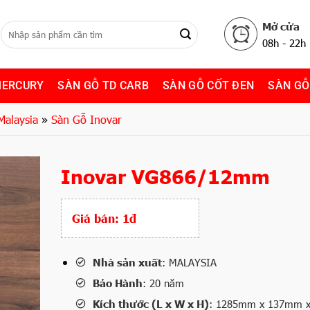
Mở cửa
08h - 22h
MERCURY
SÀN GỖ TD CARB
SÀN GỖ CỐT ĐEN
SÀN GỖ
Malaysia
»
Sàn Gỗ Inovar
Inovar VG866/12mm
Giá bán:
1đ
Nhà sản xuất
: MALAYSIA
Bảo Hành
: 20 năm
Kích thước (L x W x H)
: 1285mm x 137mm 