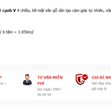
át
cạnh V
4 chiều, bề mặt vân gỗ sần tạo cảm giác tự nhiên, nâ
/ 6 tấm = 1.056m2
P
TƯ VẤN MIỄN
GIÁ RẺ N
PHÍ
ng >
Sàn đẹp như
giá hợp lý
Gọi ngay: 0967
96 49 94