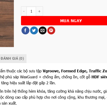
Số lượng
MUA NGAY
ĐÁNH GIÁ (0)
ẩm thuộc các bộ sưu tập
Vgroove
,
Formed Edge
,
Traffic Z
ghệ phủ sáp WaxGuard + chống ẩm, chống ồn, cốt gỗ
HDF siê
ăng hiệu suất lắp đặt gấp 2 lần.
lên trên hệ thống hèm khóa, tăng cường khả năng chịu nước, g
c dòng cao cấp phù hợp cho nơi công cộng, khu thương mại,
 sản xuất.