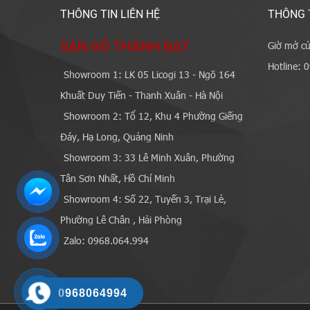
THÔNG TIN LIÊN HỆ
THÔNG 
SÀN GỖ THÀNH ĐẠT
Giờ mở cử
Hotline: 
Showroom 1: LK 05 Licogi 13 - Ngõ 164
Khuất Duy Tiến - Thanh Xuân - Hà Nội
Showroom 2: Tổ 12, Khu 4 Phường Giếng
Đáy, Hạ Long, Quảng Ninh
Showroom 3: 33 Lê Minh Xuân, Phường
Tân Sơn Nhất, Hồ Chí Minh
Showroom 4: Số 22, Tuyến 3, Trại Lẻ,
Phường Lê Chân , Hải Phòng
Zalo: 0968.064.994
0968064994