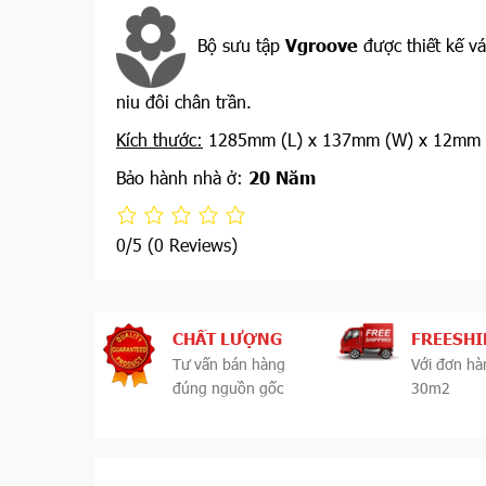
Bộ sưu tập
Vgroove
được thiết kế v
niu đôi chân trần.
Kích thước:
1285mm (L) x 137mm (W) x 12mm 
Bảo hành nhà ở:
20 Năm
0/5
(0 Reviews)
CHẤT LƯỢNG
FREESHI
Tư vấn bán hàng
Với đơn hà
đúng nguồn gốc
30m2