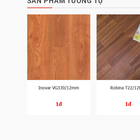
SẢN PHẨM TƯƠNG TỰ
C22/8MM
Inovar VG330/12mm
Robina T22/1
1đ
1đ