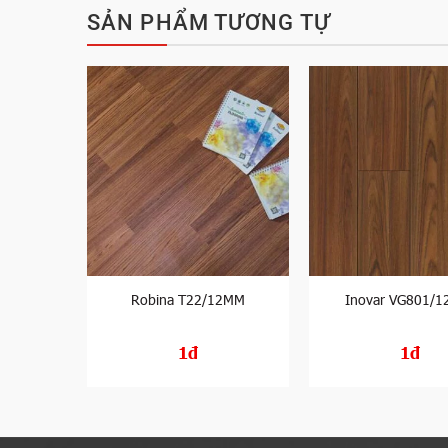
SẢN PHẨM TƯƠNG TỰ
120/8MM
Robina T22/12MM
Inovar VG801/
1đ
1đ