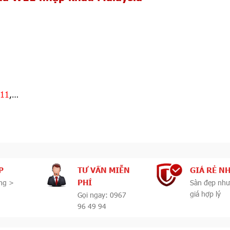
111
,…
P
TƯ VẤN MIỄN
GIÁ RẺ N
PHÍ
ng >
Sàn đẹp như
giá hợp lý
Gọi ngay: 0967
96 49 94