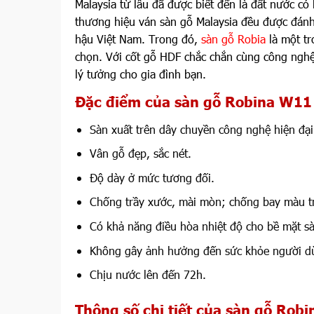
Malaysia từ lâu đã được biết đến là đất nước c
thương hiệu ván sàn gỗ Malaysia đều được đánh g
hậu Việt Nam. Trong đó,
sàn gỗ Robia
là một tr
chọn. Với cốt gỗ HDF chắc chắn cùng công nghệ
lý tưởng cho gia đình bạn.
Đặc điểm của sàn gỗ Robina W11
Sàn xuất trên dây chuyền công nghệ hiện đại
Vân gỗ đẹp, sắc nét.
Độ dày ở mức tương đối.
Chống trầy xước, mài mòn; chống bay màu tr
Có khả năng điều hòa nhiệt độ cho bề mặt sà
Không gây ảnh hưởng đến sức khỏe người d
Chịu nước lên đến 72h.
Thông số chi tiết của sàn gỗ Rob