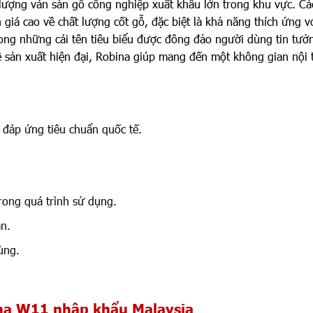
ó lượng ván sàn gỗ công nghiệp xuất khẩu lớn trong khu vực. Cá
iá cao về chất lượng cốt gỗ, đặc biệt là khả năng thích ứng vớ
ong những cái tên tiêu biểu được đông đảo người dùng tin tưở
 sản xuất hiện đại, Robina giúp mang đến một không gian nội 
 đáp ứng tiêu chuẩn quốc tế.
ong quá trình sử dụng.
n.
ùng.
ina W11 nhập khẩu Malaysia