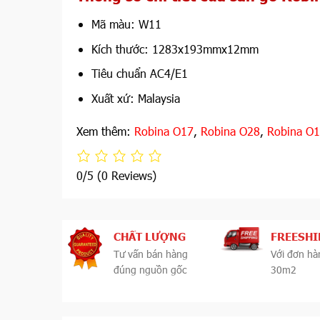
Mã màu: W11
Kích thước: 1283x193mmx12mm
Tiêu chuẩn AC4/E1
Xuất xứ: Malaysia
Xem thêm:
Robina O17
,
Robina O28
,
Robina O
0/5
(0 Reviews)
CHẤT LƯỢNG
FREESHI
Tư vấn bán hàng
Với đơn hà
đúng nguồn gốc
30m2