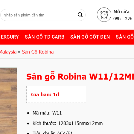
Mở cửa
08h - 22h
MERCURY
SÀN GỖ TD CARB
SÀN GỖ CỐT ĐEN
SÀN GỖ
Malaysia
»
Sàn Gỗ Robina
Sàn gỗ Robina W11/12
Giá bán:
1đ
Mã màu: W11
Kích thước: 1283x115mmx12mm
Tiêu chuẩn AC4/E1