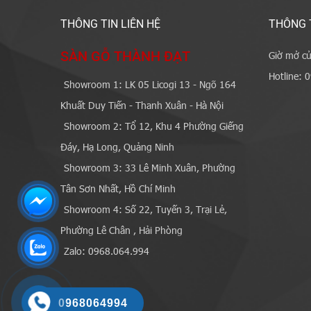
THÔNG TIN LIÊN HỆ
THÔNG 
SÀN GỖ THÀNH ĐẠT
Giờ mở cử
Hotline: 
Showroom 1: LK 05 Licogi 13 - Ngõ 164
Khuất Duy Tiến - Thanh Xuân - Hà Nội
Showroom 2: Tổ 12, Khu 4 Phường Giếng
Đáy, Hạ Long, Quảng Ninh
Showroom 3: 33 Lê Minh Xuân, Phường
Tân Sơn Nhất, Hồ Chí Minh
Showroom 4: Số 22, Tuyến 3, Trại Lẻ,
Phường Lê Chân , Hải Phòng
Zalo: 0968.064.994
0968064994