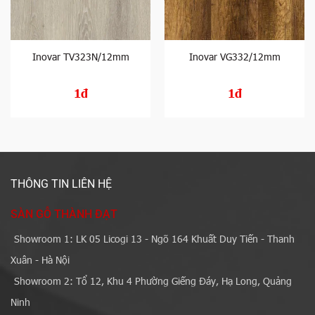
Inovar TV323N/12mm
Inovar VG332/12mm
1đ
1đ
THÔNG TIN LIÊN HỆ
SÀN GỖ THÀNH ĐẠT
Showroom 1: LK 05 Licogi 13 - Ngõ 164 Khuất Duy Tiến - Thanh
Xuân - Hà Nội
Showroom 2: Tổ 12, Khu 4 Phường Giếng Đáy, Hạ Long, Quảng
Ninh