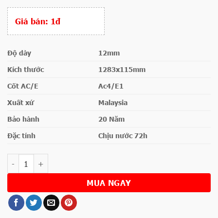
Giá bán:
1đ
Độ dày
12mm
Kích thước
1283x115mm
Cốt AC/E
Ac4/E1
Xuất xứ
Malaysia
Bảo hành
20 Năm
Đặc tính
Chịu nước 72h
Số lượng
MUA NGAY