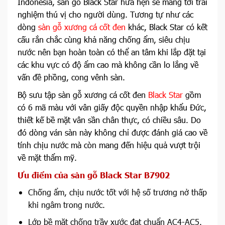
Indonesia, sàn gỗ Black Star hứa hẹn sẽ mang tới trải
nghiệm thú vị cho người dùng. Tương tự như các
dòng
sàn gỗ xương cá cốt đen
khác, Black Star có kết
cấu rắn chắc cùng khả năng chống ẩm, siêu chịu
nước nên bạn hoàn toàn có thể an tâm khi lắp đặt tại
các khu vực có độ ẩm cao mà không cần lo lắng về
vấn đề phồng, cong vênh sàn.
Bộ sưu tập sàn gỗ xương cá cốt đen
Black Star
gồm
có 6 mã màu với vân giấy độc quyền nhập khẩu Đức,
thiết kế bề mặt vân sần chân thực, có chiều sâu. Do
đó dòng ván sàn này không chỉ được đánh giá cao về
tính chịu nước mà còn mang đến hiệu quả vượt trội
về mặt thẩm mỹ.
Ưu điểm của sàn gỗ Black Star B7902
Chống ẩm, chịu nước tốt với hệ số trương nở thấp
khi ngâm trong nước.
Lớp bề mặt chống trầy xước đạt chuẩn AC4-AC5.