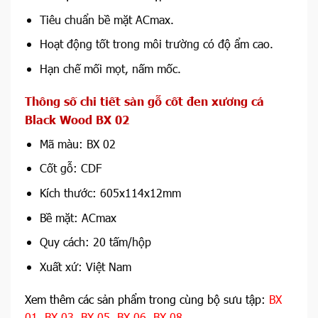
Tiêu chuẩn bề mặt ACmax.
Hoạt động tốt trong môi trường có độ ẩm cao.
Hạn chế mối mọt, nấm mốc.
Thông số chi tiết sàn gỗ cốt đen xương cá
Black Wood BX 02
Mã màu: BX 02
Cốt gỗ: CDF
Kích thước: 605x114x12mm
Bề mặt: ACmax
Quy cách: 20 tấm/hộp
Xuất xứ: Việt Nam
Xem thêm các sản phẩm trong cùng bộ sưu tập:
BX
01
,
BX 03
,
BX 05
,
BX 06
,
BX 08