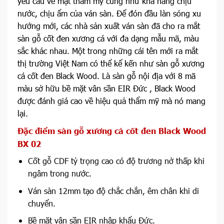
yêu cầu về mặt thẩm mỹ cũng như khả năng chịu
nước, chịu ẩm của ván sàn. Để đón đầu làn sóng xu
hướng mới, các nhà sản xuất ván sàn đã cho ra mắt
sàn gỗ cốt đen xương cá với đa dạng mẫu mã, màu
sắc khác nhau. Một trong những cái tên mới ra mắt
thị trường Việt Nam có thể kể kến như sàn gỗ xương
cá cốt đen Black Wood. Là sàn gỗ nội địa với 8 mã
màu sở hữu bề mặt vân sần EIR Đức , Black Wood
được đánh giá cao về hiệu quả thẩm mỹ mà nó mang
lại.
Đặc điểm sàn gỗ xương cá cốt đen Black Wood
BX 02
Cốt gỗ CDF tỷ trọng cao có độ trương nở thấp khi
ngâm trong nước.
Ván sàn 12mm tạo độ chắc chắn, êm chân khi di
chuyển.
Bề mặt vân sần EIR nhập khẩu Đức.