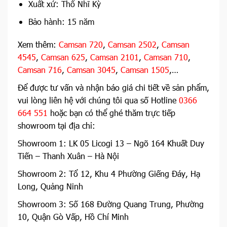
Xuất xứ: Thổ Nhĩ Kỳ
Bảo hành: 15 năm
Xem thêm:
Camsan 720
,
Camsan 2502
,
Camsan
4545
,
Camsan 625
,
Camsan 2101
,
Camsan 710
,
Camsan 716
,
Camsan 3045
,
Camsan 1505
,…
Để được tư vấn và nhận báo giá chi tiết về sản phẩm,
vui lòng liên hệ với chúng tôi qua số Hotline
0366
664 551
hoặc bạn có thể ghé thăm trực tiếp
showroom tại địa chỉ:
Showroom 1: LK 05 Licogi 13 – Ngõ 164 Khuất Duy
Tiến – Thanh Xuân – Hà Nội
Showroom 2: Tổ 12, Khu 4 Phường Giếng Đáy, Hạ
Long, Quảng Ninh
Showroom 3: Số 168 Đường Quang Trung, Phường
10, Quận Gò Vấp, Hồ Chí Minh