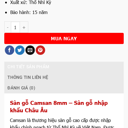
Xuất xứ: Thổ Nhĩ Kỳ
Bảo hành: 15 năm
Số lượng
MUA NGAY
CHI TIẾT SẢN PHẨM
THÔNG TIN LIÊN HỆ
ĐÁNH GIÁ (0)
Sàn gỗ Camsan
8mm
– Sàn gỗ nhập
khẩu Châu Âu
Camsan là thương hiệu sàn gỗ cao cấp được nhập
khẩu chính ngạch từ Thổ Nhĩ Kỳ về Việt Nam. Được