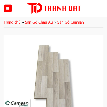
Bỏ
qua
nội
dung
Trang chủ
»
Sàn Gỗ Châu Âu
»
Sàn Gỗ Camsan