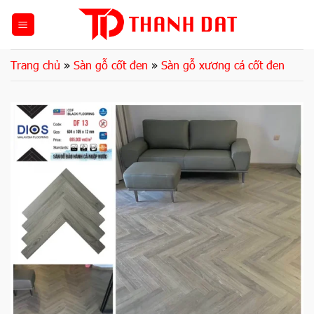
Bỏ
qua
nội
dung
Trang chủ
»
Sàn gỗ cốt đen
»
Sàn gỗ xương cá cốt đen