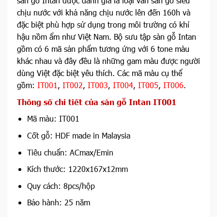
sàn gỗ Intan được đánh giá là loại ván sàn gỗ siêu
chịu nước với khả năng chịu nước lên đến 160h và
đặc biệt phù hợp sử dụng trong môi trường có khí
hậu nồm ẩm như Việt Nam. Bộ sưu tập sàn gỗ Intan
gồm có 6 mã sản phẩm tương ứng với 6 tone màu
khác nhau và đây đều là những gam màu được người
dùng Việt đặc biệt yêu thích. Các mã màu cụ thể
gồm:
IT001
,
IT002
,
IT003
,
IT004
,
IT005
,
IT006
.
Thông số chi tiết của sàn gỗ Intan IT001
Mã màu: IT001
Cốt gỗ: HDF made in Malaysia
Tiêu chuẩn: ACmax/Emin
Kích thước: 1220x167x12mm
Quy cách: 8pcs/hộp
Bảo hành: 25 năm