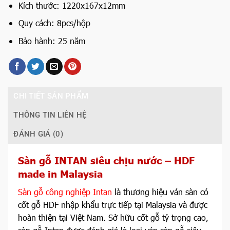
Kích thước: 1220x167x12mm
Quy cách: 8pcs/hộp
Bảo hành: 25 năm
CHI TIẾT SẢN PHẨM
THÔNG TIN LIÊN HỆ
ĐÁNH GIÁ (0)
Sàn gỗ INTAN siêu chịu nước – HDF
made in Malaysia
Sàn gỗ công nghiệp Intan
là thương hiệu ván sàn có
cốt gỗ HDF nhập khẩu trực tiếp tại Malaysia và được
hoàn thiện tại Việt Nam. Sở hữu cốt gỗ tỷ trọng cao,