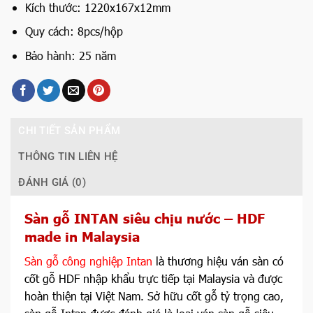
Kích thước: 1220x167x12mm
Quy cách: 8pcs/hộp
Bảo hành: 25 năm
CHI TIẾT SẢN PHẨM
THÔNG TIN LIÊN HỆ
ĐÁNH GIÁ (0)
Sàn gỗ INTAN siêu chịu nước – HDF
made in Malaysia
Sàn gỗ công nghiệp Intan
là thương hiệu ván sàn có
cốt gỗ HDF nhập khẩu trực tiếp tại Malaysia và được
hoàn thiện tại Việt Nam. Sở hữu cốt gỗ tỷ trọng cao,