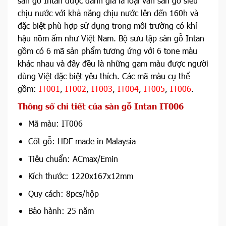
sàn gỗ Intan được đánh giá là loại ván sàn gỗ siêu
chịu nước với khả năng chịu nước lên đến 160h và
đặc biệt phù hợp sử dụng trong môi trường có khí
hậu nồm ẩm như Việt Nam. Bộ sưu tập sàn gỗ Intan
gồm có 6 mã sản phẩm tương ứng với 6 tone màu
khác nhau và đây đều là những gam màu được người
dùng Việt đặc biệt yêu thích. Các mã màu cụ thể
gồm:
IT001
,
IT002
,
IT003
,
IT004
,
IT005
,
IT006
.
Thông số chi tiết của sàn gỗ Intan IT006
Mã màu: IT006
Cốt gỗ: HDF made in Malaysia
Tiêu chuẩn: ACmax/Emin
Kích thước: 1220x167x12mm
Quy cách: 8pcs/hộp
Bảo hành: 25 năm